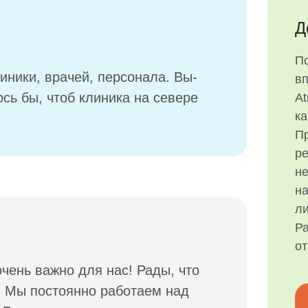
Д
П
линики, врачей, персонала. Вы-
в
сь бы, чтоб клиника на севере
At
ка
Пр
р
н
на
ли
Ра
о
чень важно для нас! Рады, что
 Мы постоянно работаем над