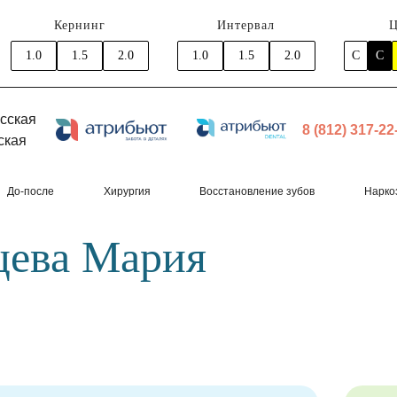
Кернинг
Интервал
Ц
1.0
1.5
2.0
1.0
1.5
2.0
C
C
сская
8 (812) 317-22
ская
До-после
Хирургия
Восстановление зубов
Нарко
цева Мария