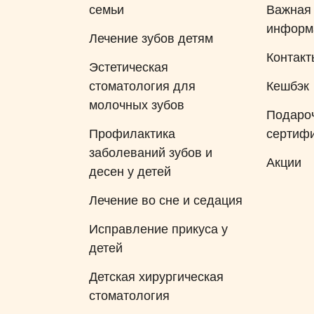
семьи
Важная
ращаться.
что прошло 
информ
замечательн
Лечение зубов детям
разу не исп
Контакт
Эстетическая
дискомфорта
стоматология для
Кешбэк
смотрела му
молочных зубов
доктор дел
Подаро
дело. Выход
Профилактика
сертиф
наш ребенок
заболеваний зубов и
Акции
мы придем е
десен у детей
понравился
Лечение во сне и седация
даже ничего
себя как об
Исправление прикуса у
детей
Детская хирургическая
стоматология