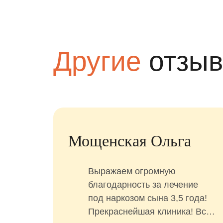
Другие
отзы
азонова Анастасия
Арин
В клинике встретили с
Я хо
улыбкой, интересные
благ
игровые, под потолком ездит
перс
поезд, дочка любит за ним
подх