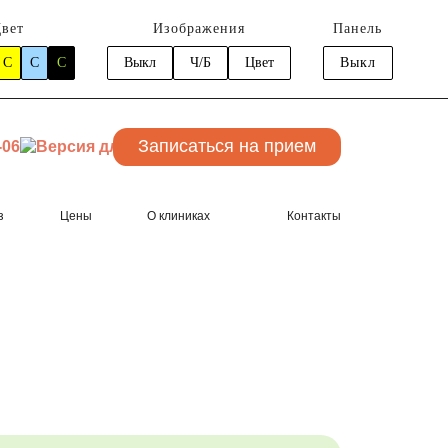
вет
Изображения
Панель
C
C
C
Выкл
Ч/Б
Цвет
Выкл
Записаться
на прием
-06
з
Цены
О клиниках
Контакты