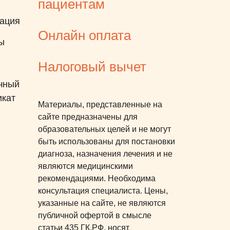
пациентам
все так легко и
ация
о. Ребенок ни
Онлайн оплата
ытал даже
ы
, а спокойно
Налоговый вычет
льтик, пока
ала свое важное
чный
я из кабинета,
икат
Материалы, представленные на
 спросил, когда
сайте предназначены для
ще, настолько ей
образовательных целей и не могут
 прием, вечером
быть использованы для постановки
 не болело, вела
диагноза, назначения лечения и не
ычно.
являются медицинскими
рекомендациями. Необходима
консультация специалиста. Цены,
указанные на сайте, не являются
публичной офертой в смысле
статьи 435 ГК.РФ, носят