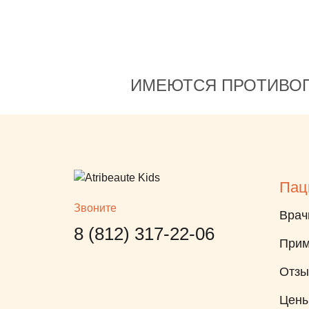
Наши
вним
Ната
спас
ИМЕЮТСЯ ПРОТИВОП
связ
всех
стар
маме
непр
гото
Пац
мед.
Звоните
Врач
клин
8 (812) 317-22-06
улыб
Прим
каби
о мн
Отз
очен
Цен
клин