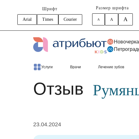
Размер шрифта
Шрифт
A
Arial
Times
Courier
A
A
Новочерка
Петроград
Главная
Отзывы
Румянцева Мария
Услуги
Врачи
Лечение зубов
Отзыв
Румян
23.04.2024