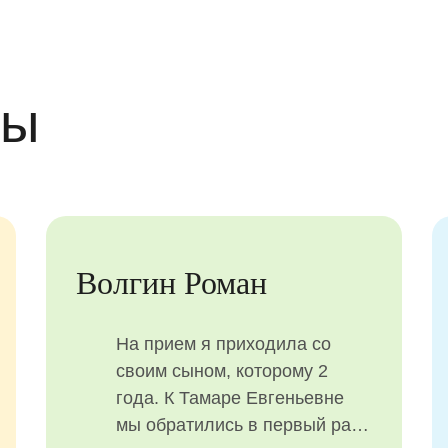
вы
а
Зотикова 
чу выразить огромную
Обратились 
одарность всему
осмотра зуб
оналу. Очень чуткий
котором об
од к деткам. Шикарные
дырочка. Дл