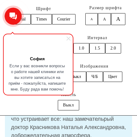
Размер шрифта
Шрифт
A
Arial
Times
Courier
A
A
0
Кернинг
Интервал
Главная
Отзывы
Радченко Наталья
1.0
1.5
2.0
1.0
1.5
2.0
София
Отзыв
Радченко Наталья
Если у вас возникли вопросы
Цвет
Изображения
о работе нашей клиники или
вы хотите записаться на
C
C
C
C
C
Выкл
Ч/Б
Цвет
приём - пожалуйста, напишите
17.09.2025
мне. Буду рада вам помочь!
Панель
Выкл
Мы постоянные клиенты клиники, потому
что устраивает все: наш замечательрый
доктор Красникова Наталья Александровна,
доброжелательная атмосфера,