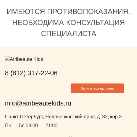
передавала информацию и
ИМЕЮТСЯ ПРОТИВОПОКАЗАНИЯ.
обеспечивала слаженную работу
команды. Отдельно отмечу
НЕОБХОДИМА КОНСУЛЬТАЦИЯ
приятные мелочи: после лечения
СПЕЦИАЛИСТА
сын получил подарки, что сделало
визит ещё более
запоминающимся. Спасибо за
заботу, внимание и высокий
уровень медицины!
8 (812) 317-22-06
Записаться на прием
info@atribeautekids.ru
Санкт-Петербург, Новочеркасский пр-кт, д. 33, кор.3
Пн — Вс 09:00 — 21:00