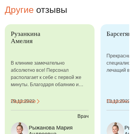
Другие
отзывы
Рузанкина
Барсегян
Амелия
Прекрасный
В клинике замечательно
специалисты
абсолютно все! Персонал
лечащий вр
располагает к себе с первой же
минуты. Благодаря обаянию и
профессионализму врач
сделала...
Подробнее
29.12.2022
Подробнее
13.12.2022
Врач
Рыжанова Мария
Рыж