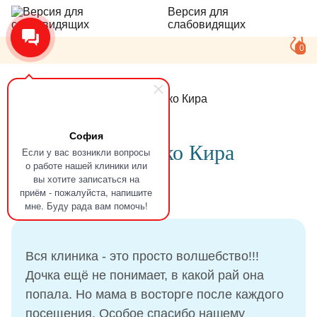
Версия для
слабовидящих
0
Главная
Отзывы
Приходько Кира
София
Отзыв
Приходько Кира
Если у вас возникли вопросы
о работе нашей клиники или
вы хотите записаться на
приём - пожалуйста, напишите
12.11.2021
мне. Буду рада вам помочь!
Вся клиника - это просто волшебство!!!
Дочка ещё не понимает, в какой рай она
попала. Но мама в восторге после каждого
посещения. Особое спасибо нашему