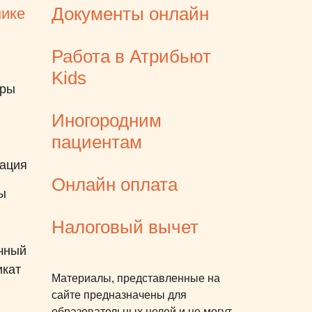
гото
Документы онлайн
нике
мед.
клин
Работа в Атрибьют
улы
Kids
каб
еры
о мн
Иногородним
очен
клин
пациентам
воз
ация
Онлайн оплата
ы
Налоговый вычет
чный
икат
Материалы, представленные на
сайте предназначены для
образовательных целей и не могут