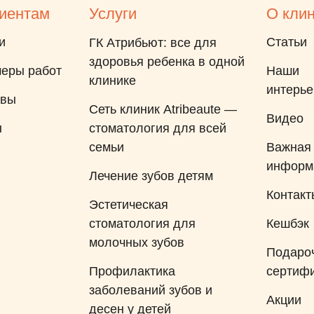
зубной нитью. Доктор
иентам
Услуги
О кли
рассказывала и показывала
и
все шаги, которые делала. В
Статьи
ГК Атрибьют: все для
конце приема врач подарила
здоровья ребенка в одной
еры работ
Наши
ребенку подарок. На мой
клинике
интерь
взгляд, Черемисину Тамару
ывы
Сеть клиник Atribeaute —
Евгеньевну, конечно, можно
Видео
ы
стоматология для всей
посоветовать другим людям!
семьи
Важная
Думаю, что при
информ
необходимости мы будем
Лечение зубов детям
обращаться к ней повторно.
Контакт
Эстетическая
стоматология для
Кешбэк
молочных зубов
Подаро
Профилактика
сертиф
заболеваний зубов и
Акции
десен у детей