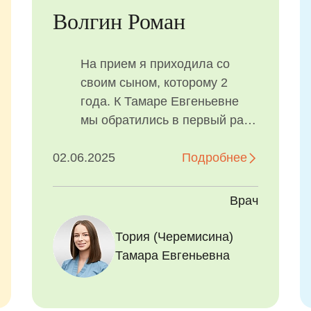
Волгин Роман
С
На прием я приходила со
своим сыном, которому 2
года. К Тамаре Евгеньевне
мы обратились в первый раз,
я нашла ее на портале
02.06.2025
"ПроДокторов",
Подробнее
1
ориентировалась на отзывы.
У меня сложилось хорошее
Врач
впечатление, доктор
показалась очень лояльной и
Тория (Черемисина)
Тория (Черемисина)
Сави
приятной. Она все время
Тамара Евгеньевна
Тамара Евгеньевна
Серг
пыталась развеселить
ребенка, быстро его
заинтересовала, а когда был