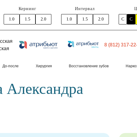
Кернинг
Интервал
Ц
1.0
1.5
2.0
1.0
1.5
2.0
C
C
сская
8 (812) 317-22
ская
До-после
Хирургия
Восстановление зубов
Нарко
 Александра