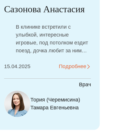
азонова Анастасия
Арин
В клинике встретили с
Я х
улыбкой, интересные
бла
игровые, под потолком ездит
перс
поезд, дочка любит за ним
под
наблюдать) Доктор очень
усло
5.04.2025
позитивная, отзывчивая,
Подробнее
09.07.20
даже
профессионал своего дела,
чувс
всё подробно рассказала и
мед
Врач
показала как ухаживать за
отн
зубами, делали
вас
на Екатерина
Тория (Черемисина)
профессиональную гигиену,
от т
еевна
Тамара Евгеньевна
нашла подход к нашей
чувс
дочери, она
вра
высокочувствительная очень,
Вит