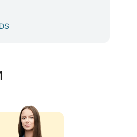
IDS
и