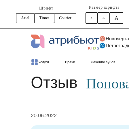
Размер шрифта
Шрифт
A
Arial
Times
Courier
A
A
Новочерка
Петроград
Главная
Отзывы
Попова Александра
Услуги
Врачи
Лечение зубов
Отзыв
Попова
20.06.2022