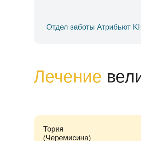
Отдел заботы Атрибьют K
Лечение
вел
Тория
(Черемисина)