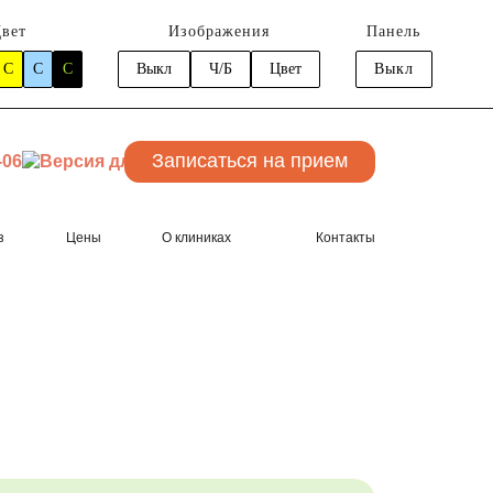
вет
Изображения
Панель
C
C
C
Выкл
Ч/Б
Цвет
Выкл
Записаться
на прием
-06
з
Цены
О клиниках
Контакты