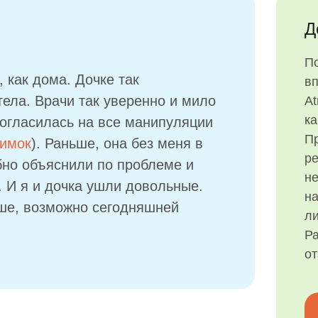
Д
П
 как дома. Дочке так
в
тела. Врачи так уверенно и мило
At
ка
согласилась на все манипуляции
Пр
нимок
). Раньше, она без меня в
р
бно объяснили по проблеме и
н
 И я и дочка ушли довольные.
на
ьше, возможно сегодняшней
ли
Ра
о