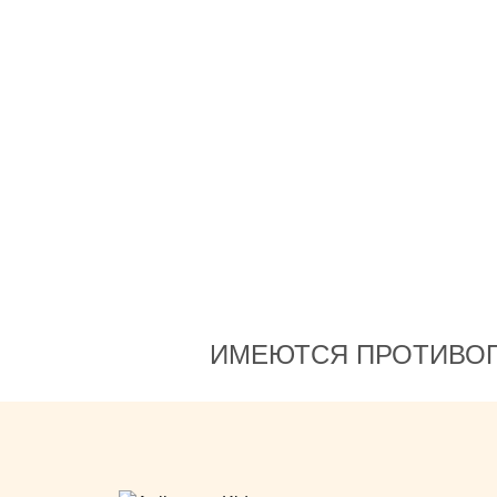
этого состояния. В клиники
у
работают прекрасные
квалифицированные врачи -
е
глав.врач Андрющенко
Михаил Анатольевич, врач
Черемисина Тамара
,
Евгеньевна - они просто
в
великолепно сделали свою
работу❤️ Всем рекомендую
именно эту детскую
стоматологию!
ИМЕЮТСЯ ПРОТИВОП
.
го