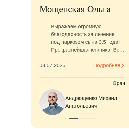
Мощенская Ольга
Выражаем огромную
ие
благодарность за лечение
под наркозом сына 3,5 года!
Прекраснейшая клиника! Всё
р)
прошло гладко, организация
е
03.07.2025
на высшем уровне - к нам
Подробнее
постоянно выходили и
рассказывали что делают,
ач
Врач
сколько зубов осталось и
е
когда закончат. После
Андрющенко Михаил
И
наркоза, врач-анестезиолог
Анатольевич
е
Савина Екатерина Сергеевна,
находилась рядом и
помогала мягко вывести из