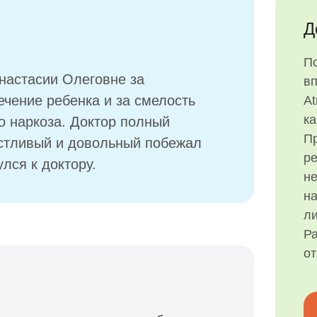
Д
П
настасии Олеговне за
в
ечение ребенка и за смелость
At
ка
о наркоза. Доктор полный
Пр
астливый и довольный побежал
р
улся к доктору.
н
на
ли
Ра
о