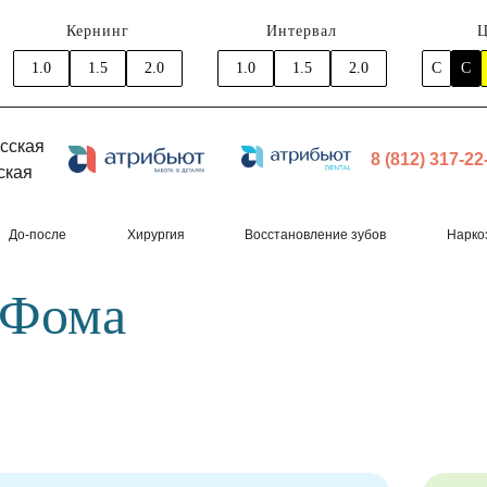
Кернинг
Интервал
Ц
1.0
1.5
2.0
1.0
1.5
2.0
C
C
сская
8 (812) 317-22
ская
До-после
Хирургия
Восстановление зубов
Нарко
 Фома