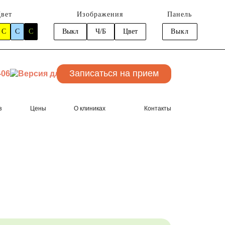
вет
Изображения
Панель
C
C
C
Выкл
Ч/Б
Цвет
Выкл
Записаться
на прием
-06
з
Цены
О клиниках
Контакты