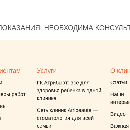
Вы еще думаете, не думайте,
бегите в Артибьют. Врач:
Анастасия Олеговна
ОКАЗАНИЯ. НЕОБХОДИМА КОНСУЛЬ
Анестезиолог: Лина
Амурбековна Куратор:
Валерия Аниматор: Ирина И
весь персонал, чудо! Так
держать! Благодарю от души!
Желаю процветания!
иентам
Услуги
О кли
и
Статьи
ГК Атрибьют: все для
здоровья ребенка в одной
еры работ
Наши
клинике
интерь
ывы
Сеть клиник Atribeaute —
Видео
ы
стоматология для всей
семьи
Важная