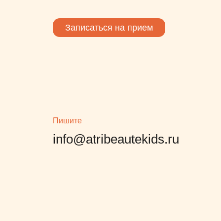
Записаться на прием
 на
о, то
ет
. Мы
еевой
мы
Пишите
info@atribeautekids.ru
тно.
агает
о из
те с