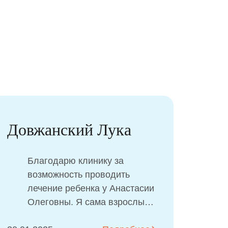
Довжанский Лука
Жу
Благодарю клинику за
возможность проводить
лечение ребенка у Анастасии
Олеговны. Я сама взрослый
врач-стоматолог и хорошо