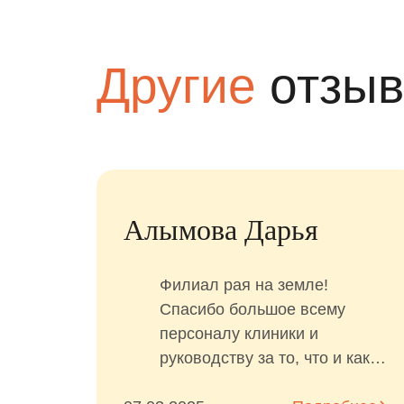
Другие
отзы
Алымова Дарья
не
Филиал рая на земле!
ку
Спасибо большое всему
персоналу клиники и
в.
руководству за то, что и как
ия,
вы делаете! С первой минуты