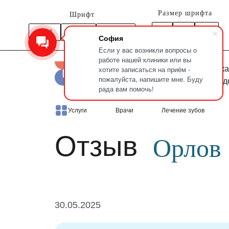
Размер шрифта
Шрифт
A
Arial
Times
Courier
A
A
София
Если у вас возникли вопросы о
работе нашей клиники или вы
Новочерка
хотите записаться на приём -
пожалуйста, напишите мне. Буду
Петроград
рада вам помочь!
Главная
Отзывы
Орлов Фома
Услуги
Врачи
Лечение зубов
Отзыв
Орлов
30.05.2025