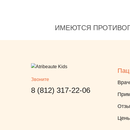
ков
ИМЕЮТСЯ ПРОТИВОП
ят ни
ти
за.
 и
Пац
ь
Звоните
 на
Врач
8 (812) 317-22-06
Нахид
Прим
осто
Отз
то
Цен
о