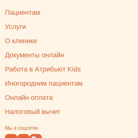
ей понравился прием, вечером
даже ничего не болело, вела себя
Пациентам
как обычно.
Услуги
О клинике
Документы онлайн
Работа в Атрибьют Kids
Иногородним пациентам
Онлайн оплата
Налоговый вычет
Мы в соцсетях