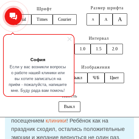
Размер шрифта
Шрифт
A
Arial
Times
Courier
A
A
0
Кернинг
Интервал
Главная
Отзывы
Неустроев Никита
1.0
1.5
2.0
1.0
1.5
2.0
София
Отзыв
Неустроев Никита
Если у вас возникли вопросы
Цвет
Изображения
о работе нашей клиники или
вы хотите записаться на
C
C
C
C
C
Выкл
Ч/Б
Цвет
приём - пожалуйста, напишите
09.11.2022
мне. Буду рада вам помочь!
Панель
Выкл
Я невероятно довольна
посещением
клиники
! Ребёнок как на
праздник сходил, остались положительные
эмоции и желание вернуться не один раз,