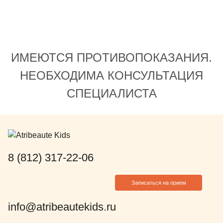
рекомендации по
миологопеда. Сейчас
я пластины могу
 зубы встали
ИМЕЮТСЯ ПРОТИВОПОКАЗАНИЯ.
пасибо Анастасии
чень понравился её
НЕОБХОДИМА КОНСУЛЬТАЦИЯ
альный подход и
СПЕЦИАЛИСТА
ношение.
8 (812) 317-22-06
Записаться на прием
info@atribeautekids.ru