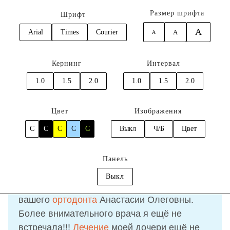
Размер шрифта
Шрифт
A
Arial
Times
Courier
A
A
0
Кернинг
Интервал
Главная
Отзывы
Немчинова Анастасия
1.0
1.5
2.0
1.0
1.5
2.0
Отзыв
Немчинова Анастасия
Цвет
Изображения
C
C
C
C
C
Выкл
Ч/Б
Цвет
17.10.2021
Панель
Выкл
Очень довольна работой
вашего
ортодонта
Анастасии Олеговны.
Более внимательного врача я ещё не
встречала!!!
Лечение
моей дочери ещё не