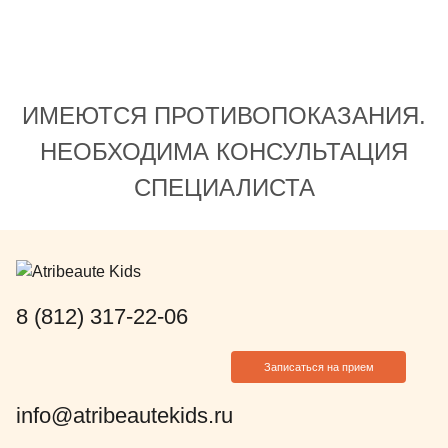
комендации по
ологопеда. Сейчас
пластины могу
убы встали
ИМЕЮТСЯ ПРОТИВОПОКАЗАНИЯ.
асибо Анастасии
нь понравился её
НЕОБХОДИМА КОНСУЛЬТАЦИЯ
ьный подход и
СПЕЦИАЛИСТА
ошение.
8 (812) 317-22-06
Записаться на прием
info@atribeautekids.ru