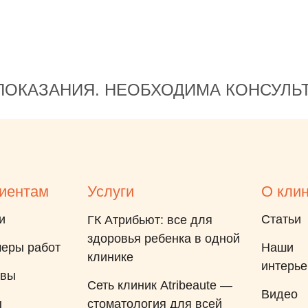
ОКАЗАНИЯ. НЕОБХОДИМА КОНСУЛЬ
иентам
Услуги
О кли
и
Статьи
ГК Атрибьют: все для
здоровья ребенка в одной
еры работ
Наши
клинике
интерь
ывы
Сеть клиник Atribeaute —
Видео
ы
стоматология для всей