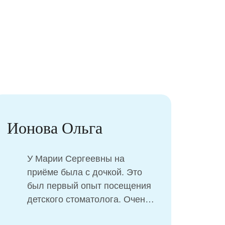
Ионова Ольга
Сок
У Марии Сергеевны на
приёме была с дочкой. Это
был первый опыт посещения
детского стоматолога. Очень
приятные впечатления.