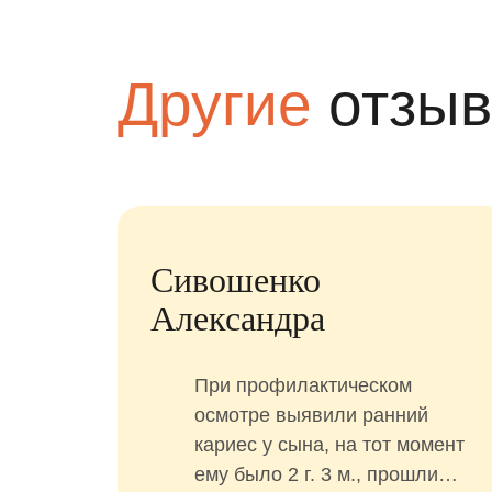
Другие
отзы
я
Сивошенко
Александра
ить
.
При профилактическом
о
осмотре выявили ранний
 за 1
кариес у сына, на тот момент
ему было 2 г. 3 м., прошли