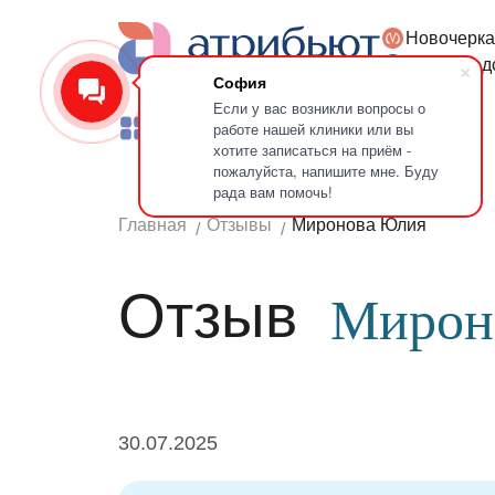
Новочерка
Версия для слабовидящих
Петроград
София
Если у вас возникли вопросы о
работе нашей клиники или вы
Услуги
Врачи
Лечение зубов
хотите записаться на приём -
пожалуйста, напишите мне. Буду
рада вам помочь!
Главная
Отзывы
Миронова Юлия
Отзыв
Мирон
30.07.2025