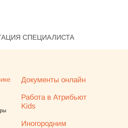
помогло вечером убедить
ребёнка почистить зубы
правильно!
ТАЦИЯ СПЕЦИАЛИСТА
Документы онлайн
нике
Работа в Атрибьют
Kids
еры
Иногородним