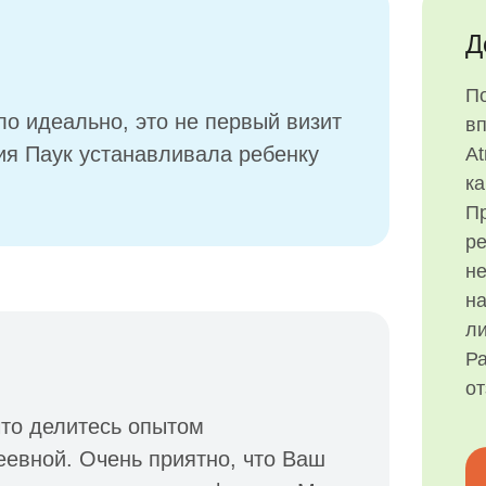
Д
П
о идеально, это не первый визит
в
рия Паук устанавливала ребенку
At
ка
Пр
р
н
на
ли
Ра
о
что делитесь опытом
евной. Очень приятно, что Ваш