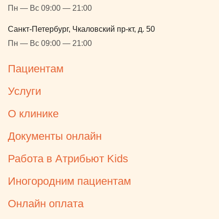
планируемого лечения (в
Пн — Вс 09:00 — 21:00
не уследил). Как итог - + 
ожидания до начала лече
Санкт-Петербург, Чкаловский пр-кт, д. 50
уважение анестезиологи
Пн — Вс 09:00 — 21:00
службе и ее непреклонно
следовании протоколам, 
Пациентам
администрации, разреш
перенос лечения день-в-д
Услуги
Проводили лечение под
ингаляционным наркозом
О клинике
вмешательства значитель
ребенок проснулся - мама
Документы онлайн
рядом, в руке игрушка, в 
мороженка. Как результат
Работа в Атрибьют Kids
здоровые зубы и никаког
перед стоматологом (в от
Иногородним пациентам
родителей, у которых ла
Онлайн оплата
нет-нет, да и потеют при 
бормашины). Повторный