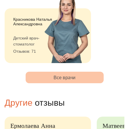
Красникова Наталья
Александровна
Детский врач-
стоматолог
Отзывов: 71
Все врачи
Другие
отзывы
аева Анна
Матвеев Алексей