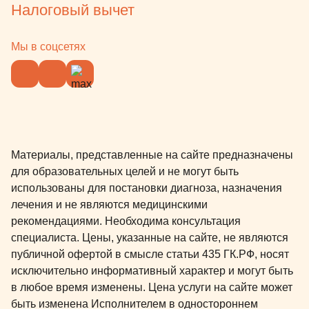
Налоговый вычет
профилактический визит
состоялся сегодня, через
месяца после основного 
Мы в соцсетях
Профессионализм и подх
маленьким пациентам и 
родителям не изменился,
радует. На мой взгляд (са
действующий врач, главн
все именно так как должн
Материалы, представленные на сайте предназначены
детской стоматологии. Ни
для образовательных целей и не могут быть
сомнений в том, куда буд
использованы для постановки диагноза, назначения
рекомендовать (у уже
лечения и не являются медицинскими
рекомендовал) знакомым
рекомендациями. Необходима консультация
коллегам обращаться. Л
специалиста. Цены, указанные на сайте, не являются
врач Наталья Александр
публичной офертой в смысле статьи 435 ГК.РФ, носят
Красникова - молодой
исключительно информативный характер и могут быть
квалифицированный спец
в любое время изменены. Цена услуги на сайте может
профессиональным подх
быть изменена Исполнителем в одностороннем
Буду обращаться еще.