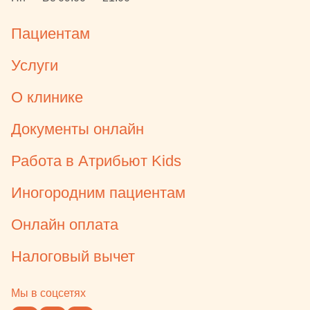
службе и ее
следовании 
Пациентам
администра
перенос леч
Услуги
Проводили 
ингаляцион
О клинике
вмешательст
ребенок про
Документы онлайн
рядом, в рук
мороженка. 
Работа в Атрибьют Kids
здоровые зу
перед стома
Иногородним пациентам
родителей, 
Онлайн оплата
нет-нет, да 
бормашины)
Налоговый вычет
профилакти
состоялся с
месяца посл
Мы в соцсетях
Профессион