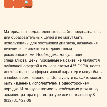
маленьким 
родителям н
радует. На 
действующий
все именно 
Материалы, представленные на сайте предназначены
детской сто
для образовательных целей и не могут быть
сомнений в 
использованы для постановки диагноза, назначения
рекомендова
лечения и не являются медицинскими
рекомендов
рекомендациями. Необходима консультация
коллегам о
специалиста. Цены, указанные на сайте, не являются
врач Натал
публичной офертой в смысле статьи 435 ГК.РФ, носят
Красникова 
исключительно информативный характер и могут быть
квалифицир
в любое время изменены. Цена услуги на сайте может
профессион
быть изменена Исполнителем в одностороннем
Буду обращ
порядке. Итоговую стоимость необходимо уточнять у
администратора в регистратуре или по телефону:
8
(812) 317-22-06