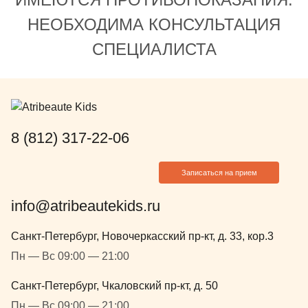
с ограниче
Отдельное у
НЕОБХОДИМА КОНСУЛЬТАЦИЯ
(сегодня 28
СПЕЦИАЛИСТА
визита тако
персонала (
администрат
вежливое с 
доброжелат
(прямо как с
8 (812) 317-22-06
Это подкупа
строгое соо
Записаться на прием
протоколам 
общим мерка
info@atribeautekids.ru
ребенок съе
ложки желе 
Санкт-Петербург, Новочеркасский пр-кт, д. 33, кор.3
планируемог
Пн — Вс 09:00 — 21:00
не уследил).
ожидания до
Санкт-Петербург, Чкаловский пр-кт, д. 50
уважение а
Пн — Вс 09:00 — 21:00