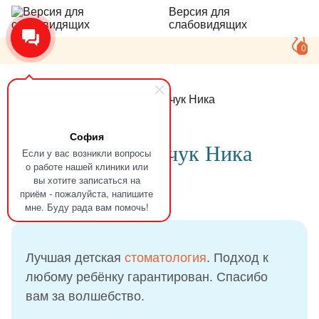
Версия для
слабовидящих
0
Главная
Отзывы
Коломийчук Ника
София
Отзыв
Коломийчук Ника
Если у вас возникли вопросы
о работе нашей клиники или
вы хотите записаться на
приём - пожалуйста, напишите
08.05.2022
мне. Буду рада вам помочь!
Лучшая детская
стоматология
. Подход к
любому ребёнку гарантирован. Спасибо
вам за волшебство.