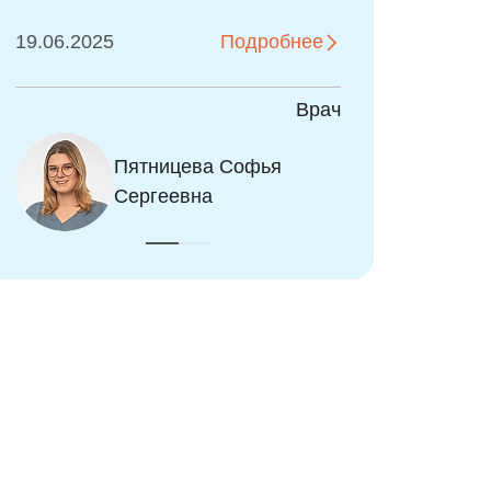
особое внимание к ребёнку.
Чтобы всё прошло
17.03.2026
Подробнее
максимально комфортно,
насколько это только
Врач
возможно, чтобы можно было
сдать анализы в одном месте,
Туртанов Алексей
Туртанов Алексей
сделать все нужные
Витальевич
Витальевич
исследования и при этом, под
наблюдением
высокопрофессиональных
докторов. Мы не ошиблись. С
первого посещения в клинике
и я, и даже дочка, а после и
муж отметили внимание к
нам, большое желание
персонала и докторов
создать комфортные и