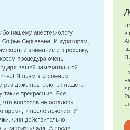
Д
П
сибо нашему анестезиологу
в
 Софье Сергеевне. И кураторам,
At
ка
чуткость и внимание и к ребёнку,
Пр
ркозом процедура очень
р
годаря вашей замечательной
н
ично! Я прям в огромном
на
ё раз даже повторю, от нашего
ли
у такие прекрасные. Все
Ра
 что вопросов не осталось.
о
о время, и после лечения. И
чки. Они действительно
а и капризничала. А после