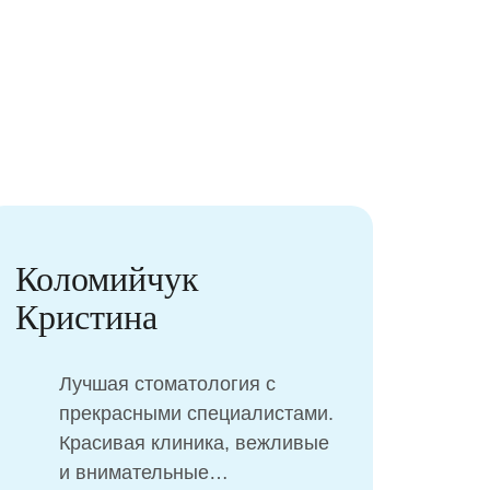
Ряжских Екатерина
Мы с мужем искали клинику
для проведения операции
дочки во сне. Нам нужна
была не только качественно
проведенная операция, но и