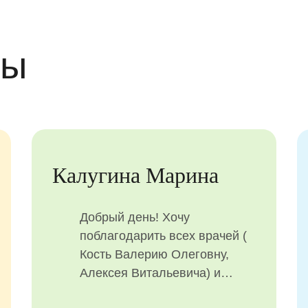
вы
Юлия
ую
Лучшая детская
стоматологическая клиника!
й
Вожу своего сына сюда не
рные
первый год! У меня
ты и
особенный ребенок, поэтому