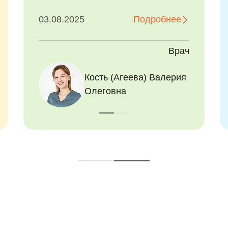
второй раз лечим ему зубы
 в
под наркозом. Очень
бнее
29.06.2026
Подробнее
благодарна доктору
 У
Журавской Екатерине
Врач
Врач
сле и
Александровне, которая
знает, как найти подход к
а)
Туртанов Алексей
Журавская Екатерина
ши
любому ребенку! Ее
а
Витальевич
Александровна
профессионализм, грамотный
мара
подход и доброе сердце
покорили меня сразу! Очень
 этапе
ценю ее внимательное
мала
отношение к моему ребенку!
о
Огромную благодарность,
оклон
также, хочу выразить
и
анестезиологу Туртанову
нку.
Алексею Витальевичу,
который своим позитивом с