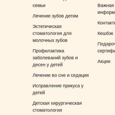
семьи
Важная
большое за здоровые зубы
информ
моего ребенка!!
Лечение зубов детям
Контакт
Эстетическая
стоматология для
Кешбэк
молочных зубов
Подаро
Профилактика
сертиф
заболеваний зубов и
Акции
десен у детей
Лечение во сне и седация
Исправление прикуса у
детей
Детская хирургическая
стоматология