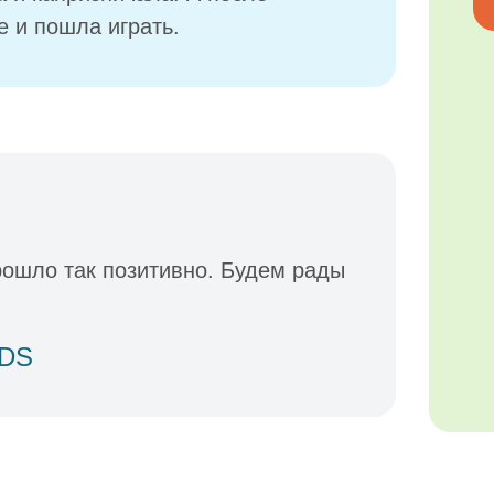
е и пошла играть.
рошло так позитивно. Будем рады
IDS