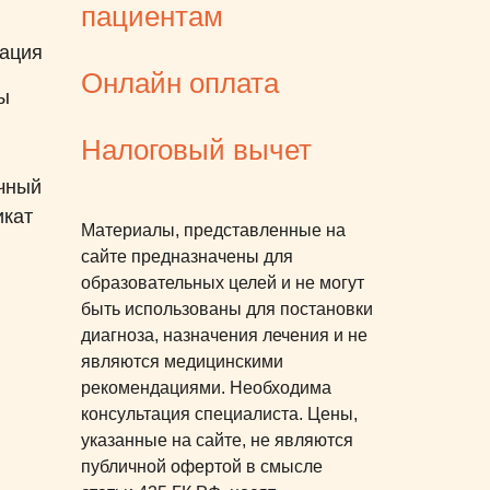
пациентам
поддержки. Мы с мужем
ация
выдохнули, а она спокойно
Онлайн оплата
заснула и после проснулась.
ы
Восстановление тоже прошло
Налоговый вычет
хорошо. В клинике Атрибьют
разумное соотношении цены
чный
и качества. Как родители мы с
икат
Материалы, представленные на
мужем отметили, что именно
сайте предназначены для
в таких местах в дальнейшем
образовательных целей и не могут
хочется наблюдаться и
быть использованы для постановки
проходить лечение. Это
диагноза, назначения лечения и не
лучшая клиника из тех, кто мы
являются медицинскими
посещали ранее.
рекомендациями. Необходима
консультация специалиста. Цены,
указанные на сайте, не являются
публичной офертой в смысле