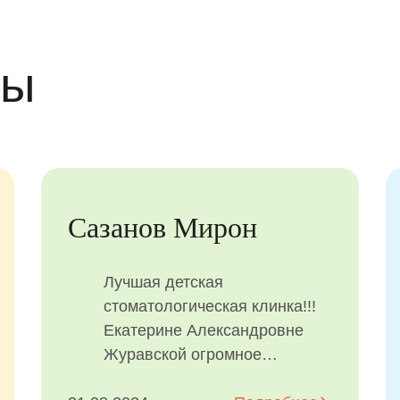
вы
Завацкая Алиса
Замечательная клиника! Все
на высшем уровне! Начиная
от доброжелательности
администраторов,
прекрасных бэбиситеров,