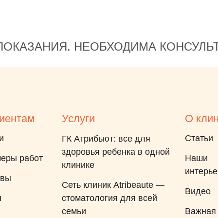
прием и ребенок сказал, что
мы едем к его любимым
докторам! А как говорится -
ОКАЗАНИЯ. НЕОБХОДИМА КОНСУЛЬ
устами ребенка глаголит
истина! И хочется обратится к
руководству клиники , у вас
нереально крутой продукт! Но
хочется еще клинику и на юге
города) Надеемся в скором
иентам
Услуги
О кли
времени будем ходить в
и
клинику на Московском
Статьи
ГК Атрибьют: все для
проспекте! Пожелание на
здоровья ребенка в одной
еры работ
Наши
2026 год ♥️
клинике
интерь
ывы
Сеть клиник Atribeaute —
Видео
ы
стоматология для всей
семьи
Важная