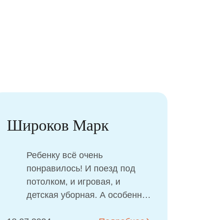
Юнин Роман
К данному специалисту я
обратилась первый раз с
ребенком 6-ти лет. Екатерину
Александровну мне подруга
рекомендовала. Стоматолога