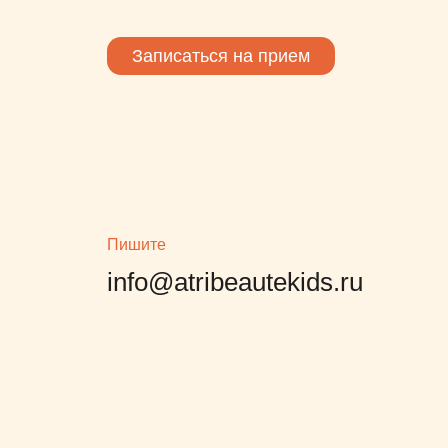
большое за здоровые зубы
моего ребенка!!
Записаться на прием
Пишите
info@atribeautekids.ru