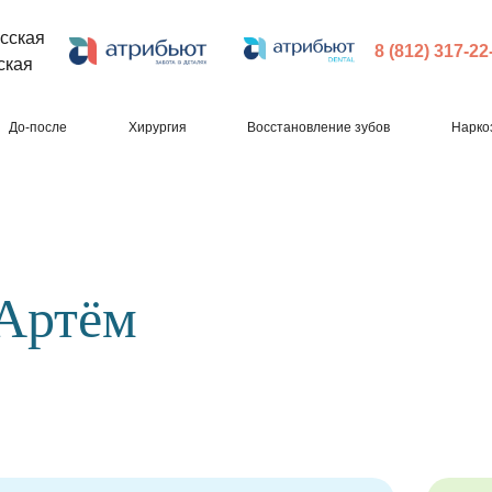
сская
8 (812) 317-22
ская
До-после
Хирургия
Восстановление зубов
Нарко
 Артём