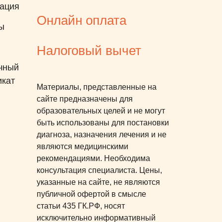
ация
порекомендую, потому что
Онлайн оплата
она понравилась мне и сами
ы
повторно планируем
Налоговый вычет
обращаться. Всю
информацию специалист
чный
объясняла очень доступно.
икат
Материалы, представленные на
сайте предназначены для
образовательных целей и не могут
быть использованы для постановки
диагноза, назначения лечения и не
являются медицинскими
рекомендациями. Необходима
консультация специалиста. Цены,
указанные на сайте, не являются
публичной офертой в смысле
статьи 435 ГК.РФ, носят
исключительно информативный