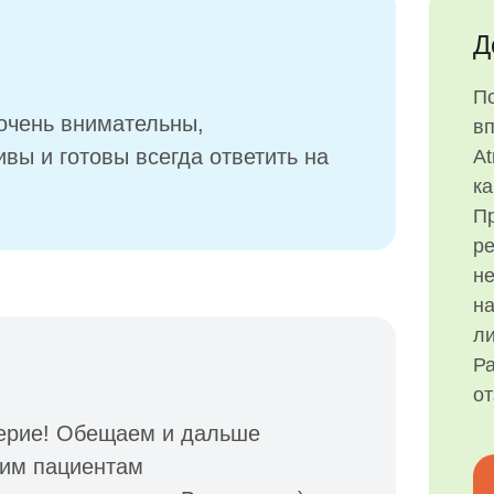
Д
П
 очень внимательны,
в
вы и готовы всегда ответить на
At
ка
Пр
р
н
на
ли
Ра
о
ерие! Обещаем и дальше
шим пациентам