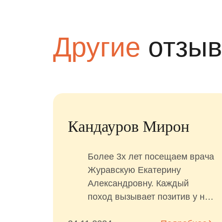
Другие
отзы
Юлия
Лучшая детская
под
стоматологическая клиника!
Вожу своего сына сюда не
обенно
первый год! У меня
особенный ребенок, поэтому