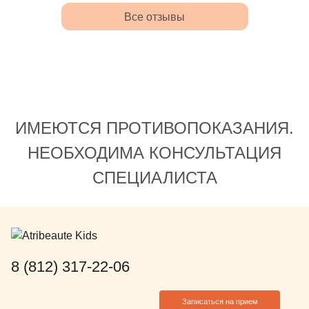
мфортная, красивая. Столько
Все отзывы
имания к деталям от
иветствия на ресепшене до
ощания!
ИМЕЮТСЯ ПРОТИВОПОКАЗАНИЯ.
НЕОБХОДИМА КОНСУЛЬТАЦИЯ
СПЕЦИАЛИСТА
8 (812) 317-22-06
Записаться на прием