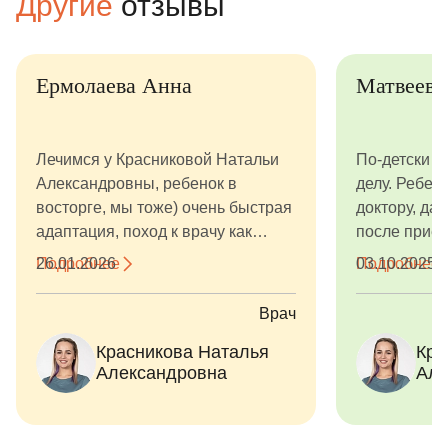
Другие
отзывы
Ермолаева Анна
Матвеев 
Лечимся у Красниковой Натальи
По-детски с
Александровны, ребенок в
делу. Ребено
восторге, мы тоже) очень быстрая
доктору, да
адаптация, поход к врачу как
после прием
праздник, к которому ребенок
визита - ин
Подробнее
26.01.2026
Подробнее
03.10.2025
готовится заранее. Атмосфера в
детей и, од
клинике прекрасная, все
родителей -
Врач
администраторы, няни для детей в
комнаты ожи
Красникова Наталья
Кра
детской комнате и конечно же
для маленьк
Александровна
Але
сами врачи и их ассистенты
визита), так
отличные.
Маршрутиза
высоком ур
работа адм