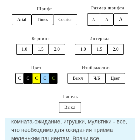
Размер шрифта
Шрифт
A
Arial
Times
Courier
A
A
0
Кернинг
Интервал
Главная
Отзывы
Фомин Иван
1.0
1.5
2.0
1.0
1.5
2.0
Отзыв
Фомин Иван
Цвет
Изображения
C
C
C
C
C
Выкл
Ч/Б
Цвет
26.02.2022
Панель
Выкл
Настоящая
Детская стоматология
. Игровая
комната-ожидание, игрушки, мультики - все,
что необходимо для ожидания приёма
меленьким пациентам. Врачи все