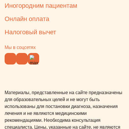
перед стома
Иногородним пациентам
родителей, 
Онлайн оплата
нет-нет, да 
бормашины)
Налоговый вычет
профилакти
состоялся с
месяца посл
Мы в соцсетях
Профессион
маленьким 
родителям н
радует. На 
действующий
все именно 
Материалы, представленные на сайте предназначены
детской сто
для образовательных целей и не могут быть
сомнений в 
использованы для постановки диагноза, назначения
рекомендова
лечения и не являются медицинскими
рекомендов
рекомендациями. Необходима консультация
коллегам о
специалиста. Цены, указанные на сайте, не являются
врач Натал