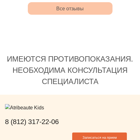
аниматоров (
Все отзывы
персонал) -
устали, то 
поиграют с 
отмечу дост
маломобильн
есть возмож
ИМЕЮТСЯ ПРОТИВОПОКАЗАНИЯ.
с ограниче
Отдельное у
НЕОБХОДИМА КОНСУЛЬТАЦИЯ
(сегодня 28
СПЕЦИАЛИСТА
визита тако
персонала (
администрат
вежливое с 
доброжелат
(прямо как с
8 (812) 317-22-06
Это подкупа
строгое соо
Записаться на прием