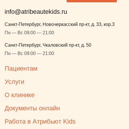
протоколам 
общим мерка
info@atribeautekids.ru
ребенок съе
ложки желе 
Санкт-Петербург, Новочеркасский пр-кт, д. 33, кор.3
планируемог
Пн — Вс 09:00 — 21:00
не уследил).
ожидания до
Санкт-Петербург, Чкаловский пр-кт, д. 50
уважение а
Пн — Вс 09:00 — 21:00
службе и ее
следовании 
Пациентам
администра
перенос леч
Услуги
Проводили 
ингаляцион
О клинике
вмешательст
ребенок про
Документы онлайн
рядом, в рук
мороженка. 
Работа в Атрибьют Kids
здоровые зу