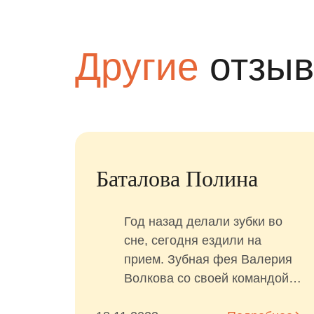
Другие
отзы
я
Афанасьева Эвита
ча к
Всё понравилось. Все на
ное!
высшем уровне. Классно, что
лости,
есть такая клиника для детей!
ходить