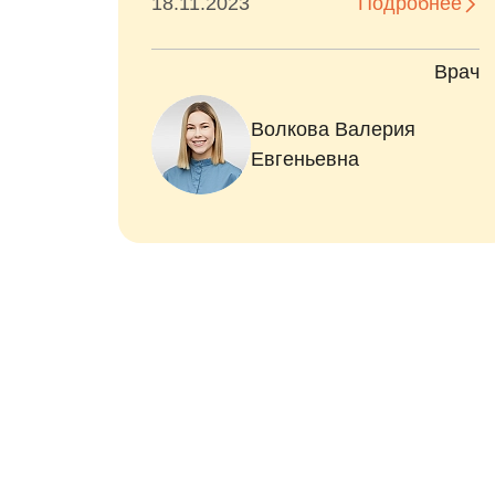
бнее
10.01.2024
Подробнее
Врач
Врач
Волкова Валерия
Евгеньевна