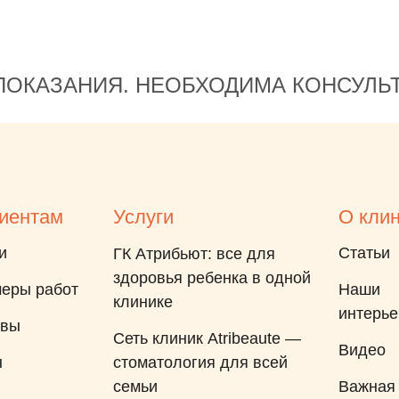
ОКАЗАНИЯ. НЕОБХОДИМА КОНСУЛЬ
иентам
Услуги
О кли
и
Статьи
ГК Атрибьют: все для
здоровья ребенка в одной
еры работ
Наши
клинике
интерь
ывы
Сеть клиник Atribeaute —
Видео
ы
стоматология для всей
семьи
Важная