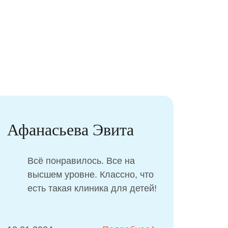
Косаковская Алиса
Благодарю всех сотрудников
клиники, которые с нами
сотрудничали. Приветливые
девушки на ресепшне,
замечательный врач Волкова