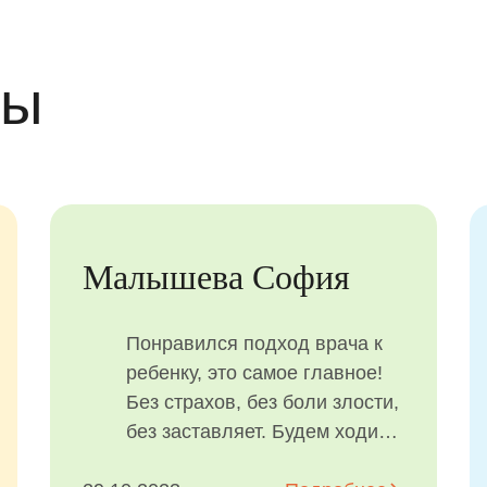
вы
Ендальцева Алиса
Дети впервые
воспользовались проф.
чисткой, к ним нашли подход,
ушли без слез и с подарком.