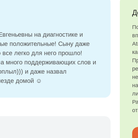
Д
П
вгеньевны на диагностике и
в
амые положительные! Сыну даже
At
ка
 все легко для него прошло!
Пр
ила много поддерживающих слов и
р
оплыл))) и даже назвал
н
иезде домой ☺️
на
ли
Ра
о