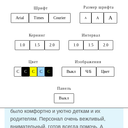
Размер шрифта
Шрифт
A
Arial
Times
Courier
A
A
0
Кернинг
Интервал
Главная
Отзывы
Быкова София
1.0
1.5
2.0
1.0
1.5
2.0
Отзыв
Быкова София
Цвет
Изображения
C
C
C
C
C
Выкл
Ч/Б
Цвет
06.02.2024
Панель
Выкл
Все отлично, продумано до мелочей ,чтобы
было комфортно и уютно деткам и их
родителям. Персонал очень вежливый,
внимательный, готов всегда помочь. А