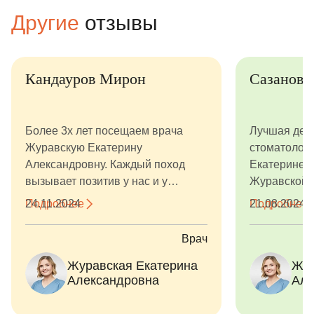
Другие
отзывы
Кандауров Мирон
Сазанов 
Более 3х лет посещаем врача
Лучшая дет
Журавскую Екатерину
стоматологи
Александровну. Каждый поход
Екатерине 
вызывает позитив у нас и у
Журавской о
ребёнка: прекрасная клиника,
Прекрасный 
Подробнее
24.11.2024
Подробнее
21.08.2024
невероятные администраторы,
доктор - современная, работает по
Врач
принципам доказательной
Журавская Екатерина
Жур
медицины. В курсе всех новинок.
Александровна
Але
Все процедуры делает очень
аккуратно и предпринимает все