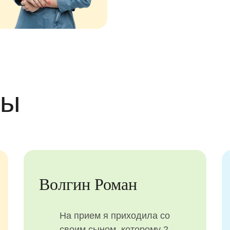
вы
Волгин Роман
На прием я приходила со
своим сыном, которому 2