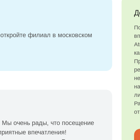
Д
П
 откройте филиал в московском
в
At
ка
Пр
р
н
на
ли
Ра
о
 Мы очень рады, что посещение
приятные впечатления!