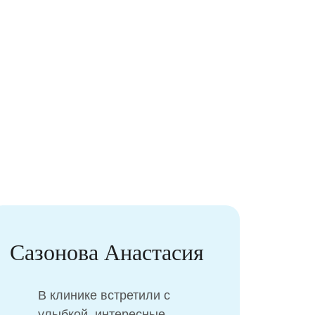
Сазонова Анастасия
Ар
В клинике встретили с
улыбкой, интересные