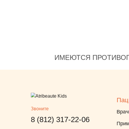
 наш
Михаил Анатольевич, врач
ая,
Черемисина Тамара
нная,
Евгеньевна - они просто
на в
великолепно сделали свою
ает
работу❤️ Всем рекомендую
им
именно эту детскую
ет
стоматологию!
ИМЕЮТСЯ ПРОТИВОП
ту".
ового
 в
 не
для
Пац
Звоните
Врач
8 (812) 317-22-06
Прим