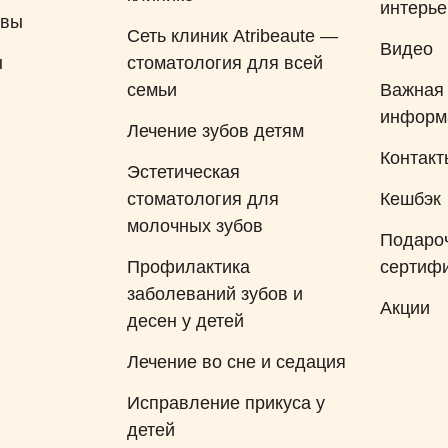
интерь
взгляд, Черемисину Тамару
ывы
Сеть клиник Atribeaute —
Евгеньевну, конечно, можно
Видео
ы
стоматология для всей
посоветовать другим людям!
семьи
Важная
Думаю, что при
информ
необходимости мы будем
Лечение зубов детям
обращаться к ней повторно.
Контакт
Эстетическая
стоматология для
Кешбэк
молочных зубов
Подаро
Профилактика
сертиф
заболеваний зубов и
Акции
десен у детей
Лечение во сне и седация
Исправление прикуса у
детей