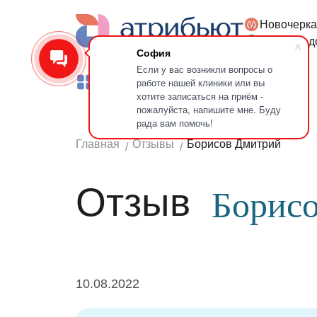
Новочерка
Версия для слабовидящих
Петроград
София
Если у вас возникли вопросы о
работе нашей клиники или вы
Услуги
Врачи
Лечение зубов
хотите записаться на приём -
пожалуйста, напишите мне. Буду
рада вам помочь!
Главная
Отзывы
Борисов Дмитрий
Отзыв
Борис
10.08.2022