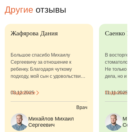
Другие
отзывы
Жафярова Дания
Саенко В
Большое спасибо Михаилу
В восторге о
Сергеевичу за отношение к
стоматолог
ребенку. Благодаря чуткому
Не только п
подходу, мой сын с удовольствием
дела, но и и
ходит на приемы, спокойно сидит
великолепн
в кресле. С уважением, Руслан и
выстроить 
Подробнее
03.12.2025
Подробнее
11.11.2025
Дания.
отношения с
баллов! Спа
Врач
чуткость!
Михайлов Михаил
Мих
Сергеевич
Сер