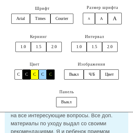
Размер шрифта
Шрифт
A
Arial
Times
Courier
A
A
0
Кернинг
Интервал
Главная
Отзывы
Богданов Кирилл
1.0
1.5
2.0
1.0
1.5
2.0
Отзыв
Богданов Кирилл
Цвет
Изображения
C
C
C
C
C
Выкл
Ч/Б
Цвет
12.05.2023
Панель
Выкл
Доктор
был очень внимательный, ответил
на все интересующие вопросы. Все доп.
материалы по уходу выдал со своими
рекомендациями. Я и ребенок приемом