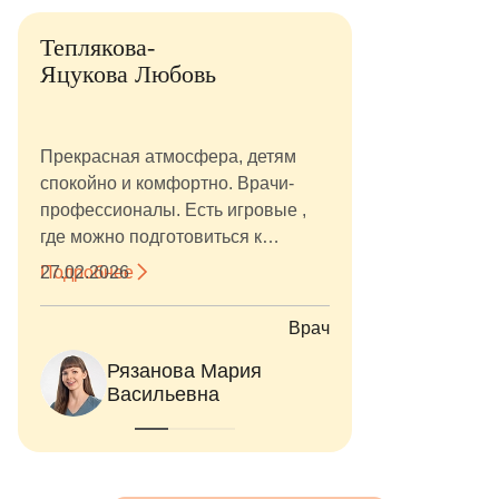
Теплякова-
Яцукова Любовь
Прекрасная атмосфера, детям
спокойно и комфортно. Врачи-
профессионалы. Есть игровые ,
где можно подготовиться к
лечению и «отойти от приема».
Подробнее
27.02.2026
Вода, туалет. Все для удобства.
Очень вежливые
Врач
администраторы- решают любой
Рязанова Мария
Новруз
вопрос. И весь персонал супер.
Васильевна
Азеров
Помещение стильное опрятное, в
первый момент восхищал поезд-
игрушка, который катается над
головой. Потом привыкли к