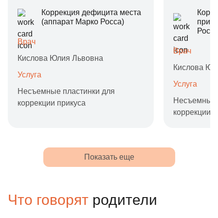
Коррекция дефицита места
Корре
(аппарат Марко Росса)
прику
Росса
Врач
Врач
Кислова Юлия Львовна
Кислова Юл
Услуга
Услуга
Несъемные пластинки для
Несъемные 
коррекции прикуса
коррекции п
Показать еще
Что говорят
родители