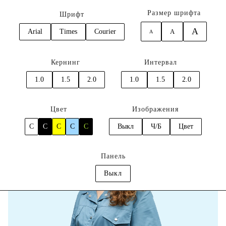
Размер шрифта
Шрифт
A
Arial
Times
Courier
A
A
0
Кернинг
Интервал
Главная
Врачи
Кислова Юлия Львовна
1.0
1.5
2.0
1.0
1.5
2.0
Цвет
Изображения
C
C
C
C
C
Выкл
Ч/Б
Цвет
Панель
Выкл