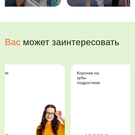
Вас
может заинтересовать
Коронки на
Стоматологи
зубы
для
подросткам
особенных
детей