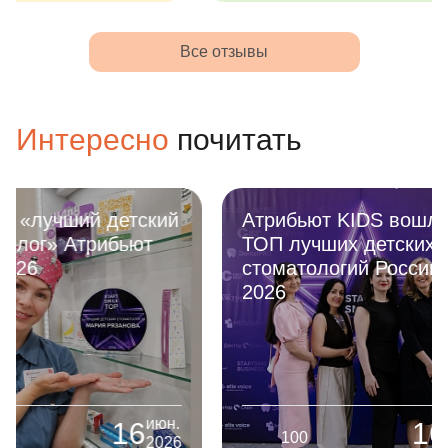
получили квалифицированную
Кушхова Ли
помощь и максимально
Куратор - Ната
подробную консультацию о
специалист
Все отзывы
дальнейшей гигиене. Пусть таких
Ребёнок с р
специалистов будет как можно
докторам, з
больше. Спасибо доктор!
Даже после 
Интересно
почитать
наркозом, у
страха возвр
новых встре
Атрибьют KIDS вошли в
Можно ли р
ТОП лучших детских
зубы при пр
стоматологий России
насморке? 
2026
руководств
родителей
июн.
16
100
652
2026