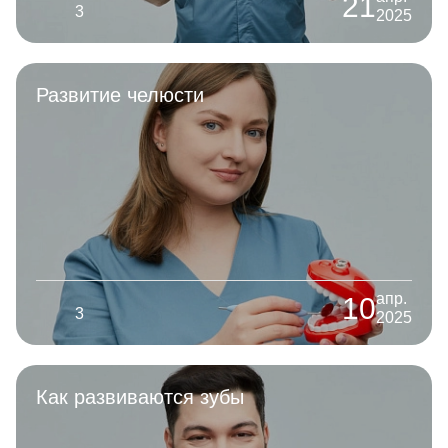
21
3
2025
Развитие челюсти
апр.
10
3
2025
Как развиваются зубы