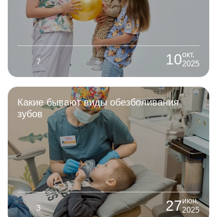
окт.
10
7
2025
Какие бывают виды обезболивания
зубов
июн.
27
3
2025