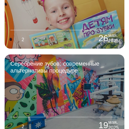
мая.
26
2
2025
Серебрение зубов: современные
альтернативы процедуре
мая.
19
2
2025