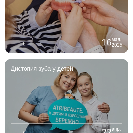
мая.
16
1
2025
Дистопия зуба у детей
апр.
22