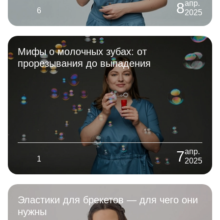
апр.
8
6
2025
Мифы о молочных зубах: от
прорезывания до выпадения
апр.
7
1
2025
Эластики для брекетов — для чего они
нужны