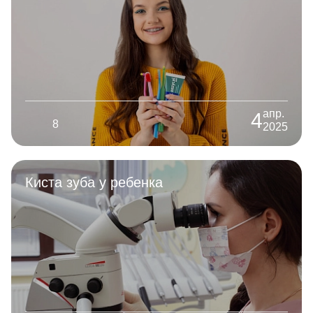
апр.
4
8
2025
Киста зуба у ребенка