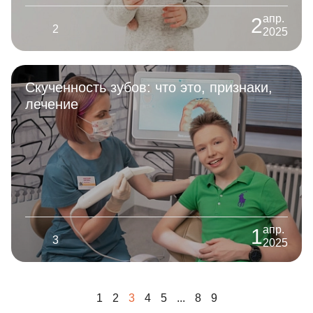
апр.
2
2
2025
Скученность зубов: что это, признаки,
лечение
апр.
1
3
2025
1
2
3
4
5
...
8
9