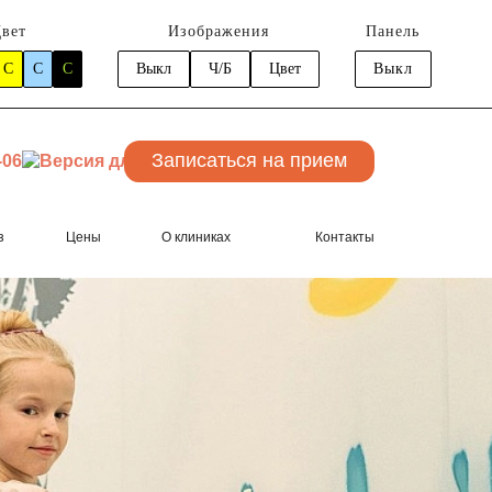
вет
Изображения
Панель
C
C
C
Выкл
Ч/Б
Цвет
Выкл
Записаться
на прием
-06
з
Цены
О клиниках
Контакты