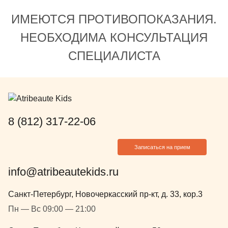
меньше.. огромное время от
счастливыми
ИМЕЮТСЯ ПРОТИВОПОКАЗАНИЯ.
приема - это психологическая
так я бы ск
работа. Ребенок научился ей
Александров
НЕОБХОДИМА КОНСУЛЬТАЦИЯ
доверять. И соглашается на
вот такие д
СПЕЦИАЛИСТА
манипуляции. А она нас знает.
врачи! Понр
Когда он справится, а когда лучше
первичном 
маской поддержать.
времени уде
объяснить и
полочкам по
главное, что
8 (812) 317-22-06
что нужно д
воды. Смог
Записаться на прием
подход к ре
info@atribeautekids.ru
Санкт-Петербург, Новочеркасский пр-кт, д. 33, кор.3
Пн — Вс 09:00 — 21:00