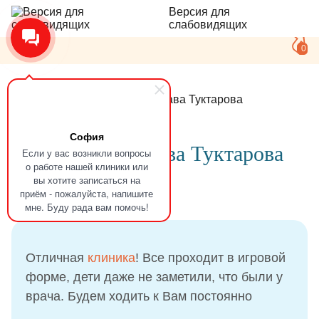
Версия для
слабовидящих
0
Главная
Отзывы
Златослава Туктарова
София
Отзыв
Златослава Туктарова
Если у вас возникли вопросы
о работе нашей клиники или
вы хотите записаться на
приём - пожалуйста, напишите
03.06.2021
мне. Буду рада вам помочь!
Отличная
клиника
! Все проходит в игровой
форме, дети даже не заметили, что были у
врача. Будем ходить к Вам постоянно