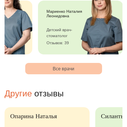
азарчук Валентина
Мариенко Наталия
лександровна
Леонидовна
рач-
Детский врач-
нестезиолог
стоматолог
тзывов: 28
Отзывов: 39
Все врачи
Другие
отзывы
Опарина Наталья
Силантье