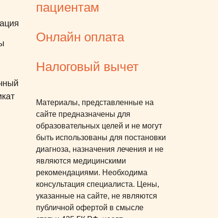
пациентам
клинике 1 раз, и то, потому
ация
что я оплатила прием сама, а
Онлайн оплата
не дала приложить карту ему.
ы
Налоговый вычет
чный
икат
Материалы, представленные на
сайте предназначены для
образовательных целей и не могут
быть использованы для постановки
диагноза, назначения лечения и не
являются медицинскими
рекомендациями. Необходима
консультация специалиста. Цены,
указанные на сайте, не являются
публичной офертой в смысле