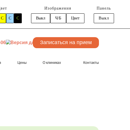
вет
Изображения
Панель
C
C
C
Выкл
Ч/Б
Цвет
Выкл
Записаться
на прием
-06
з
Цены
О клиниках
Контакты