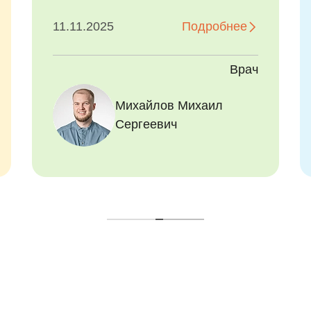
великолепно общаться и
выстроить доверительные
11.11.2025
Подробнее
отношения с детьми! Десять
баллов! Спасибо за заботу и
Врач
чуткость!
Михайлов Михаил
Сергеевич