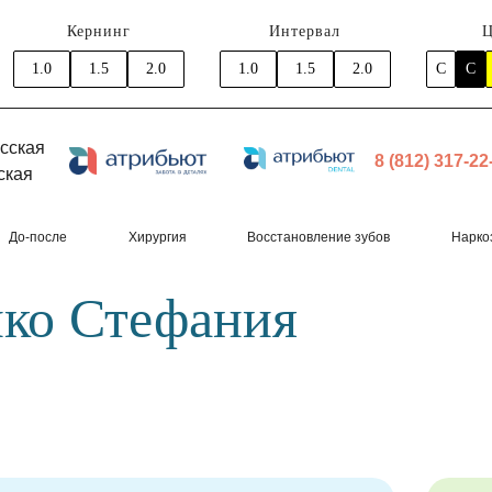
Кернинг
Интервал
Ц
1.0
1.5
2.0
1.0
1.5
2.0
C
C
сская
8 (812) 317-22
ская
До-после
Хирургия
Восстановление зубов
Нарко
ко Стефания