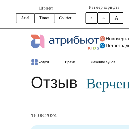
Размер шрифта
Шрифт
A
Arial
Times
Courier
A
A
Новочерка
Петроград
Главная
Отзывы
Верченко Стефания
Услуги
Врачи
Лечение зубов
Отзыв
Верчен
16.08.2024