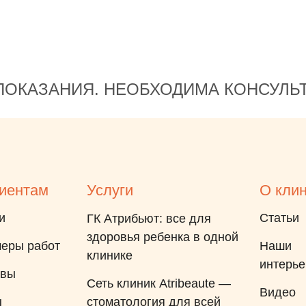
ОКАЗАНИЯ. НЕОБХОДИМА КОНСУЛЬ
иентам
Услуги
О кли
и
Статьи
ГК Атрибьют: все для
здоровья ребенка в одной
еры работ
Наши
клинике
интерь
ывы
Сеть клиник Atribeaute —
Видео
ы
стоматология для всей