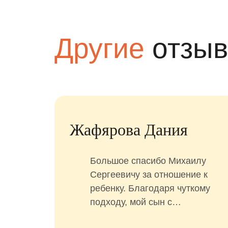
Другие
отзы
Жафярова Дания
Большое спасибо Михаилу
Сергеевичу за отношение к
отры
ребенку. Благодаря чуткому
подходу, мой сын с
коро
удовольствием ходит на
ые