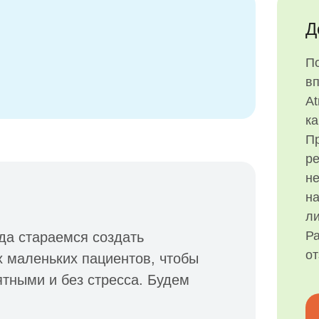
Д
П
в
At
ка
Пр
р
н
на
ли
Ра
да стараемся создать
о
 маленьких пациентов, чтобы
ятными и без стресса. Будем