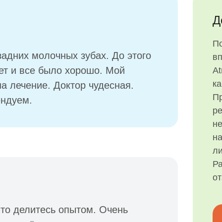
Д
П
задних молочных зубах. До этого
в
лет и все было хорошо. Мой
At
ка
а лечение. Доктор чудесная.
Пр
ендуем.
р
н
на
ли
Ра
о
что делитесь опытом. Очень