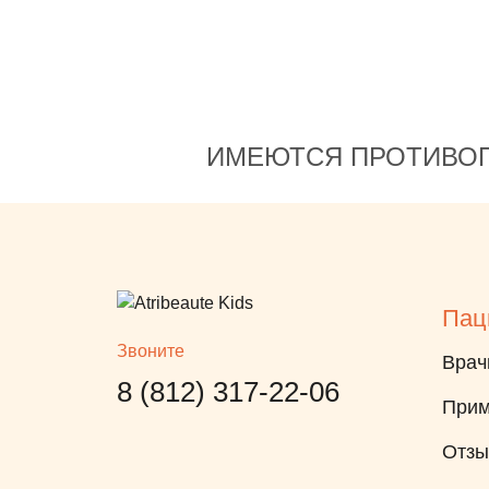
ет
ает! А
ивыми
бы
ИМЕЮТСЯ ПРОТИВОП
, что
ь
Пац
Звоните
по
Врач
8 (812) 317-22-06
ое,
Прим
, что
лишней
Отз
стрый