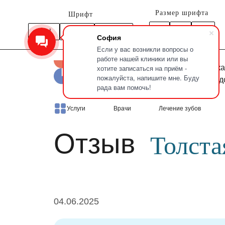
Размер шрифта
Шрифт
A
Arial
Times
Courier
A
A
София
Если у вас возникли вопросы о
работе нашей клиники или вы
Новочерка
хотите записаться на приём -
пожалуйста, напишите мне. Буду
Петроград
рада вам помочь!
Главная
Отзывы
Толстая Наталия
Услуги
Врачи
Лечение зубов
Отзыв
Толста
04.06.2025