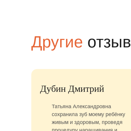
Другие
отзы
Дубин Дмитрий
год).
Татьяна Александровна
нам
сохранила зуб моему ребёнку
живым и здоровым, проведя
сь
процедуру наращивания и