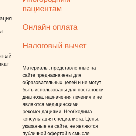
внимание. Основной этап -
пациентам
это лечение во сне:
ация
11.09.2025 было переведено
Онлайн оплата
успешное лечение Зубов
ы
ребенку во сне. Для каждого
Налоговый вычет
родителя это очень
волнительный момент. Весь
чный
персонал клиники обеспечил
икат
Материалы, представленные на
максимальный комфорт как
сайте предназначены для
для ребенка, так и для
образовательных целей и не могут
ожидающих родителей.
быть использованы для постановки
Отдельная благодарность
диагноза, назначения лечения и не
лечащему врачу Махортовой
являются медицинскими
рекомендациями. Необходима
Татьяне Александровне и
консультация специалиста. Цены,
анестезиологу Назарчук
указанные на сайте, не являются
Валентине Александровне.
публичной офертой в смысле