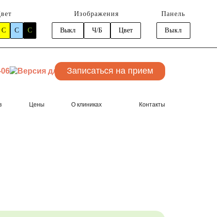
вет
Изображения
Панель
C
C
C
Выкл
Ч/Б
Цвет
Выкл
Записаться
на прием
-06
з
Цены
О клиниках
Контакты