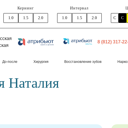
Кернинг
Интервал
Ц
1.0
1.5
2.0
1.0
1.5
2.0
C
C
сская
8 (812) 317-22
ская
До-после
Хирургия
Восстановление зубов
Нарко
я Наталия