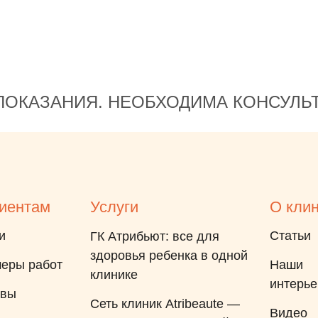
готова порекомендовать
доктора родителям для
наблюдения и лечения.
ОКАЗАНИЯ. НЕОБХОДИМА КОНСУЛЬ
иентам
Услуги
О кли
и
Статьи
ГК Атрибьют: все для
здоровья ребенка в одной
еры работ
Наши
клинике
интерь
ывы
Сеть клиник Atribeaute —
Видео