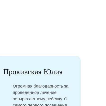
Прокивская Юлия
Же
Огромная благодарность за
проведенное лечение
четырехлетнему ребенку. С
самого первого посещения