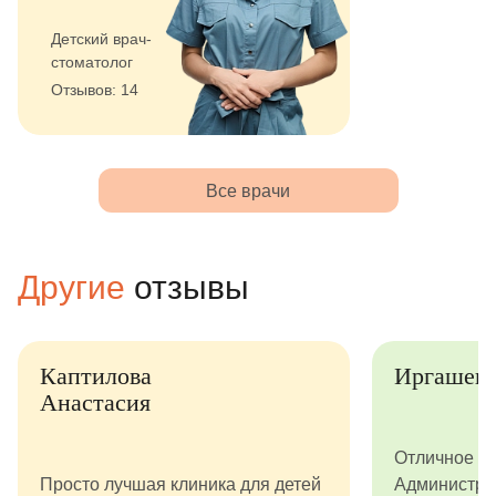
Детский врач-
стоматолог
Отзывов: 14
Все врачи
Другие
отзывы
илова
Иргашева Ясмина
тасия
Отличное детская стом
 лучшая клиника для детей
Администраторы очень