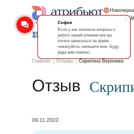
Новочерка
Версия для слабовидящих
Петроград
София
Если у вас возникли вопросы о
работе нашей клиники или вы
Услуги
Врачи
Лечение зубов
хотите записаться на приём -
пожалуйста, напишите мне. Буду
рада вам помочь!
Главная
Отзывы
Скрипина Вероника
Отзыв
Скрип
09.11.2022