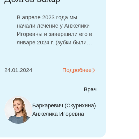
Ал
В апреле 2023 года мы
начали лечение у Анжелики
Игоревны и завершили его в
январе 2024 г. (зубки были
запущены, признаюсь
честно). Моему сыну было 7
лет. Клинику я нашла на
24.01.2024
Подробнее
02.01
просторах интернета,
выбрала врача по отзывам и
Врач
первому впечатлению по
фото и не ошиблась!!! На
Баркаревич (Скурихина)
первом же приеме мы
Анжелика Игоревна
поняли, что Анжелика
Игоревна нам подходит по
темпераменту и что самое