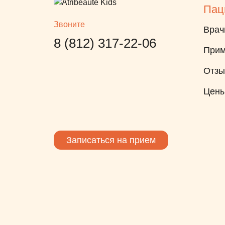
Пац
от ее
поддерживала и
Звоните
ьшой
информировала о том, на
Врач
т!
какой стадии лечение и как
8 (812) 317-22-06
Прим
чувствует себя ребёнок.
сочек
После лечения и до сих пор
Отз
, хотя
мы на связи. Татьяна,
Цен
спасибо за Ваше доброе
я
сердце, вежливость и умение
ложно
поддержать родителя на
ой
любой стадии лечения. За то,
Записаться на прием
что всегда готовы ответить на
евна!
все вопросы относительно
лечения, за обеспечение
непрерывной связи с
анестезиологами и лечащим
врачом по вопросам самого