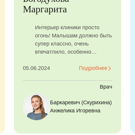
Маргарита
Интерьер клиники просто
огонь! Малышам должно быть
супер классно, очень
впечатлило, особенно
курсирующий паровозик под
05.06.2024
потолком :)
Подробнее
Доктор Анжелика Игоревна и
ассистент доктора Виктория
Врач
большие молодцы, виден
профессионализм и
Кушхова Лина
Баркаревич (Скурихина)
преданность своему делу.
Амурбековна
Анжелика Игоревна