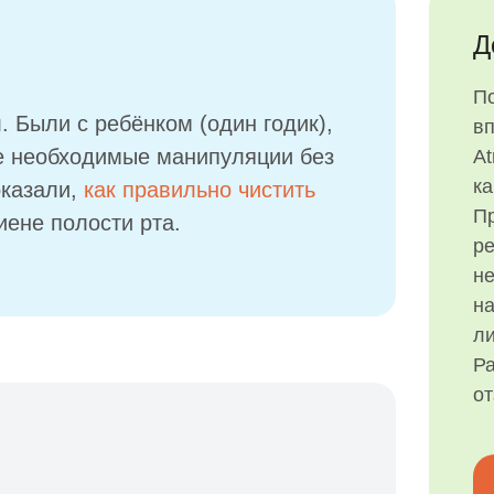
Д
П
 Были с ребёнком (один годик),
в
се необходимые манипуляции без
At
ка
оказали,
как правильно чистить
Пр
иене полости рта.
р
н
на
ли
Ра
о