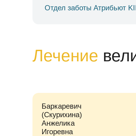
Отдел заботы Атрибьют K
Лечение
вел
Баркаревич
(Скурихина)
Анжелика
Игоревна