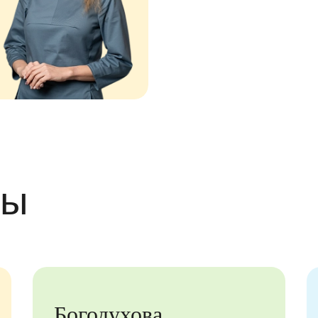
вы
Богодухова