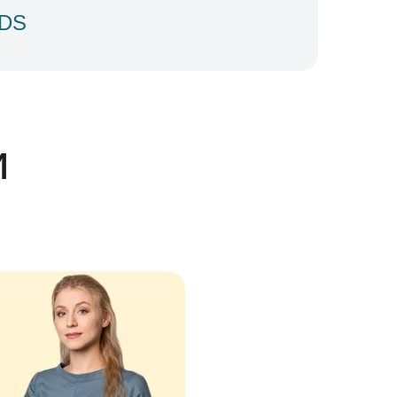
IDS
и