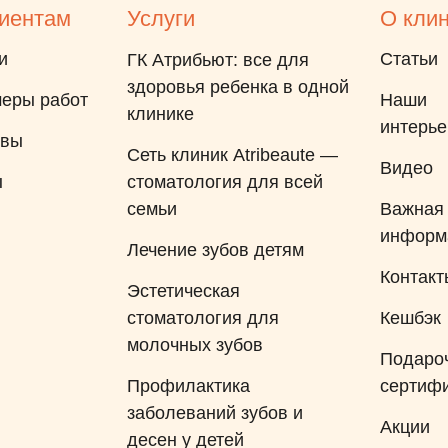
иентам
Услуги
О кли
и
Статьи
ГК Атрибьют: все для
здоровья ребенка в одной
еры работ
Наши
клинике
интерь
ывы
Сеть клиник Atribeaute —
Видео
ы
стоматология для всей
семьи
Важная
информ
Лечение зубов детям
Контакт
Эстетическая
стоматология для
Кешбэк
молочных зубов
Подаро
Профилактика
сертиф
заболеваний зубов и
Акции
десен у детей