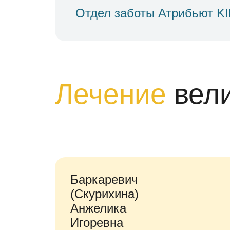
Отдел заботы Атрибьют K
Лечение
вел
Баркаревич
(Скурихина)
Анжелика
Игоревна