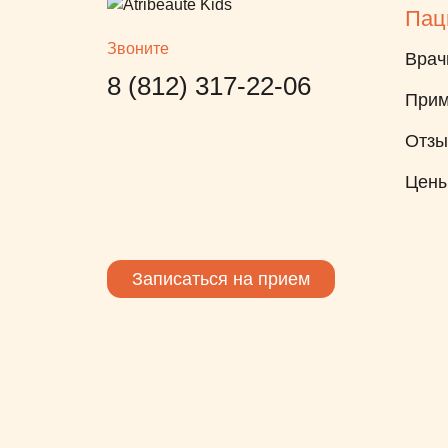
Пац
вопросы-они с радостью на
Звоните
них ответят. Наджафов Нахид
Врач
Салманович, стал не просто
8 (812) 317-22-06
Прим
доктором ребенку, но и
другом. Он провел просто
Отз
колоссальную работу, по
Цен
обеспечению идеальной
улыбки ребенку. Если в
первый прием ребенок
боялся даже сесть один на
Записаться на прием
стоматологическое кресло, то
сейчас он даже позволяет
проводить манипуляции. Мы
едем к нему всегда с
удовольствием. С Андреевой
Анастасией Олеговной мы