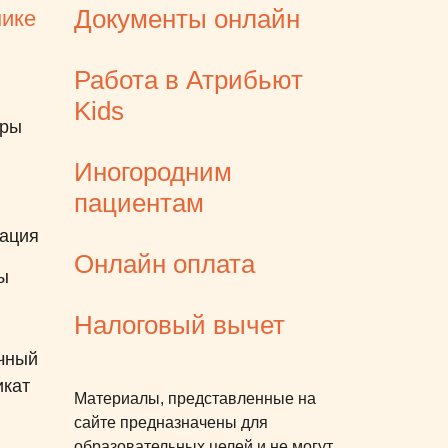
Документы онлайн
нике
Работа в Атрибьют
Kids
еры
Иногородним
пациентам
ация
Онлайн оплата
ы
Налоговый вычет
чный
икат
Материалы, представленные на
сайте предназначены для
образовательных целей и не могут