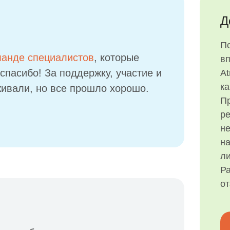
Д
П
манде специалистов
, которые
в
спасибо! За поддержку, участие и
At
ка
ивали, но все прошло хорошо.
Пр
р
н
на
ли
Ра
о