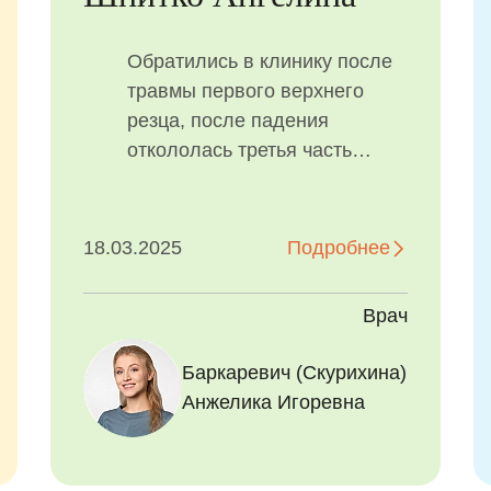
Обратились в клинику после
травмы первого верхнего
резца, после падения
откололась третья часть
коронки зуба. Дочери 9 лет.
Кроме травмы физической,
была еще и очень сильная
18.03.2025
Подробнее
психологическая. Живем
далеко от Санкт-Петербурга,
Врач
в нашем городе посоветовали
до 12 лет не
Наджафов Нахид
Баркаревич (Скурихина)
О
восстанавливать. Я начала
Салманович
Анжелика Игоревна
А
искать клиники и докторов в
Москве и Санкт-Петербурге.
Увидев работы клиники