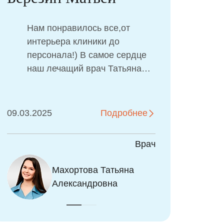
Ал
Нам понравилось все,от
интерьера клиники до
персонала!) В самое сердце
наш лечащий врач Татьяна
Александровна Махортова,
нам её порекомендовали и я
просто всем сердцем
09.03.2025
Подробнее
02.01
благодарна за сделанную
работу! Также благодарны
Врач
нашему анастезиологу, имя, к
сожалению, я не запомнила,
всянников Глеб
Махортова Татьяна
Андреева Анас
Н
но тоже все объяснила,
лександрович
Александровна
Олеговна
А
рассказала, все замечательно
Надеюсь, больше обращаться
не придется, только если по