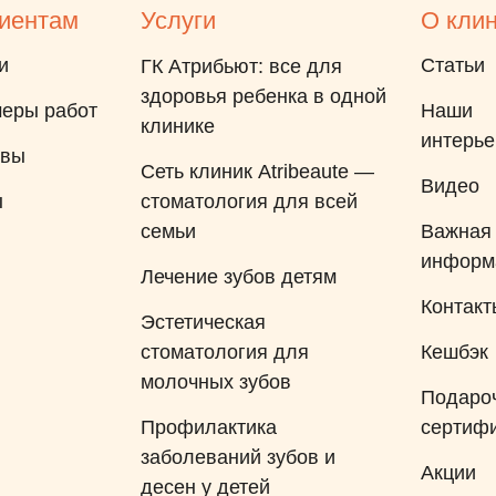
иентам
Услуги
О кли
лечения, мы в восторге от ее
работы, она врач с большой
и
Статьи
ГК Атрибьют: все для
буквы, художник, эстетист!
здоровья ребенка в одной
еры работ
Наши
Пломба совершенно не
клинике
интерь
заметна. Я сохранила кусочек
ывы
Сеть клиник Atribeaute —
зуба, который откололся, хотя
Видео
ы
стоматология для всей
и не весь, и он очень
семьи
Важная
пригодился для создания
информ
нужной формы. Очень сложно
Лечение зубов детям
найти специалиста с такой
Контакт
Эстетическая
проблемой, спасибо Вам
стоматология для
Кешбэк
большое Анжелика Игоревна!
молочных зубов
Подаро
Профилактика
сертиф
заболеваний зубов и
Акции
десен у детей