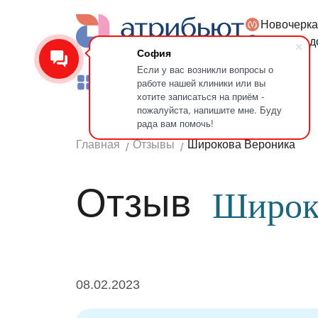
Новочерка
Версия для слабовидящих
Петроград
София
Если у вас возникли вопросы о
работе нашей клиники или вы
Услуги
Врачи
Лечение зубов
хотите записаться на приём -
пожалуйста, напишите мне. Буду
рада вам помочь!
Главная
Отзывы
Широкова Вероника
Отзыв
Широк
08.02.2023