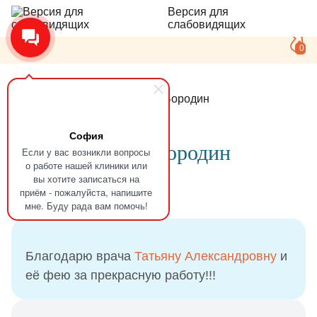
Версия для
слабовидящих
0
Главная
Отзывы
Сергей Бородин
София
Отзыв
Сергей Бородин
Если у вас возникли вопросы
о работе нашей клиники или
вы хотите записаться на
приём - пожалуйста, напишите
16.04.2021
мне. Буду рада вам помочь!
Благодарю врача
Татьяну Александровну
и
её фею за прекрасную работу!!!