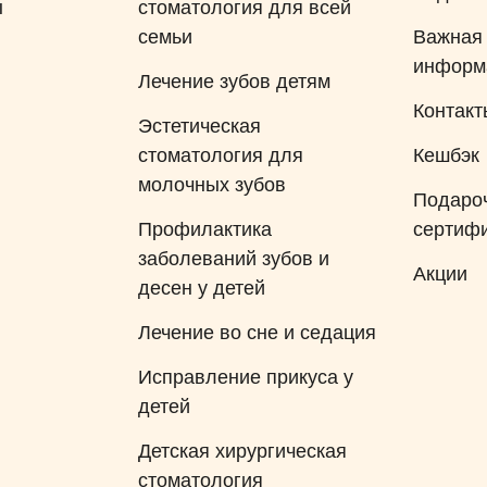
ы
стоматология для всей
лижайшее
семьи
Важная
ли в
информ
ь, и было
Лечение зубов детям
ечить зуб,
Контакт
Эстетическая
 сдали все
стоматология для
Кешбэк
ска к
молочных зубов
едующий
Подаро
е. Лечение
Профилактика
сертиф
чень
заболеваний зубов и
Акции
ак много
десен у детей
тернете о
Лечение во сне и седация
 но врач и
ики
Исправление прикуса у
рассеяли
детей
ли
Детская хирургическая
оводимой
стоматология