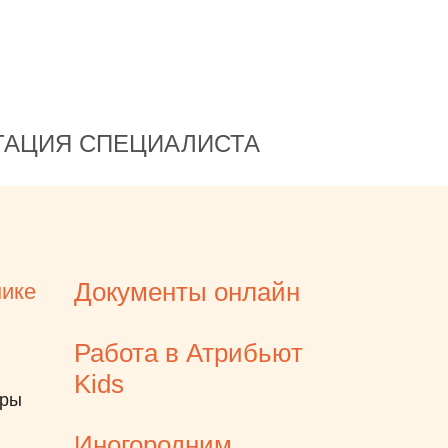
который живёт и получает
ода
радость от того, что делает! А
делает он детей счастливыми
и красивыми! Вот так я бы
нок
сказала про Татьяну
ТАЦИЯ СПЕЦИАЛИСТА
Александровну! Спасибо, что
а -
есть вот такие добрые и
та.
внимательные врачи!
Понравилось, что на
 на
первичном осмотре очень
нает.
много времени уделила,
Документы онлайн
нике
да
чтобы объяснить и всё
ь.
разложить по полочкам по
Работа в Атрибьют
поводу лечения. А главное,
Kids
что была конкретика того, что
еры
нужно делать, всё без лишней
Иногородним
воды. Смогла найти быстрый