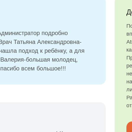
Д
П
Администратор подробно
в
 Врач Татьяна Александровна-
At
ка
ашла подход к ребёнку, а для
Пр
т Валерия-большая молодец,
р
Спасибо всем большое!!!
н
на
ли
Ра
о