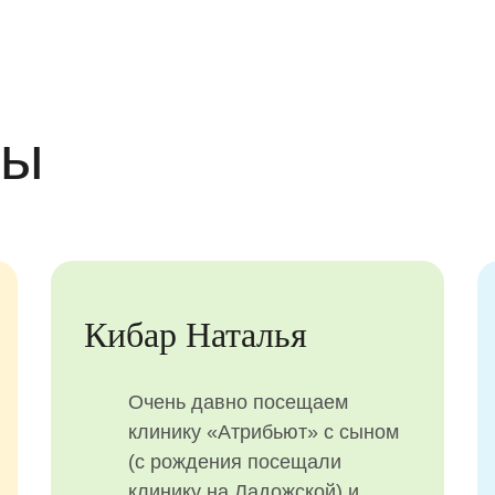
вы
оника
Ершова Елена
ебенок
Татьяна Александровна,
 сколола
спасибо большое. Ходил
ратились
разным платным клиникам
стоматологу,
в итоге везде от нас