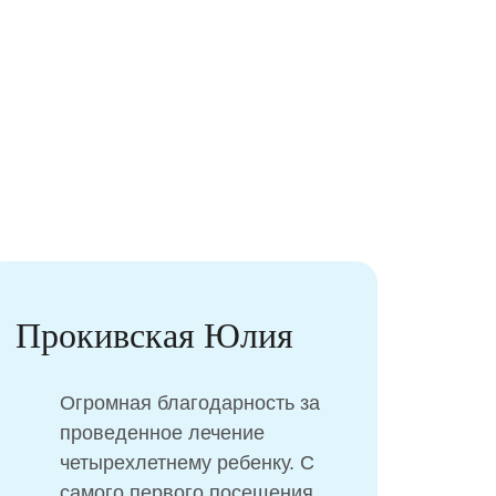
Шевченко Анна
Лечили зубы малышке (1 год).
и мы
Татьяну Александровну нам
 - и
посоветовали, и мы не
пожалели, что обратились