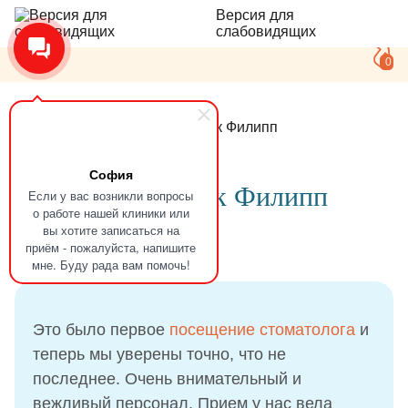
Версия для
слабовидящих
0
Главная
Отзывы
Полончук Филипп
София
Отзыв
Полончук Филипп
Если у вас возникли вопросы
о работе нашей клиники или
вы хотите записаться на
приём - пожалуйста, напишите
02.10.2021
мне. Буду рада вам помочь!
Это было первое
посещение стоматолога
и
теперь мы уверены точно, что не
последнее. Очень внимательный и
вежливый персонал. Прием у нас вела