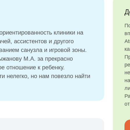
Д
П
ориентированность клиники на
в
ачей, ассистентов и другого
At
ка
ванием санузла и игровой зоны.
Пр
ыжанову М.А. за прекрасно
р
е отношение к ребенку.
н
и нелегко, но нам повезло найти
на
ли
Ра
о