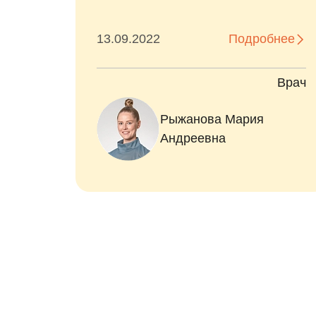
бнее
07.02.2023
Подробнее
Врач
Врач
Рыжанова Мария
Андреевна