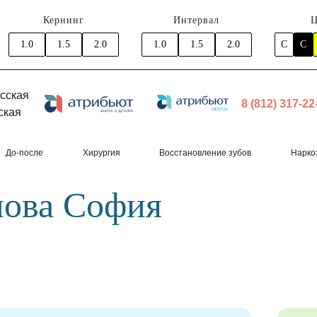
Кернинг
Интервал
Ц
1.0
1.5
2.0
1.0
1.5
2.0
C
C
сская
8 (812) 317-22
ская
До-после
Хирургия
Восстановление зубов
Нарко
нова София