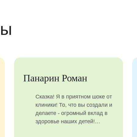
вы
Рузанкина Амелия
В клинике замечательно
абсолютно все! Персонал
располагает к себе с первой
же минуты. Благодаря
обаянию и