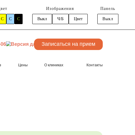
вет
Изображения
Панель
C
C
C
Выкл
Ч/Б
Цвет
Выкл
Записаться
на прием
-06
з
Цены
О клиниках
Контакты