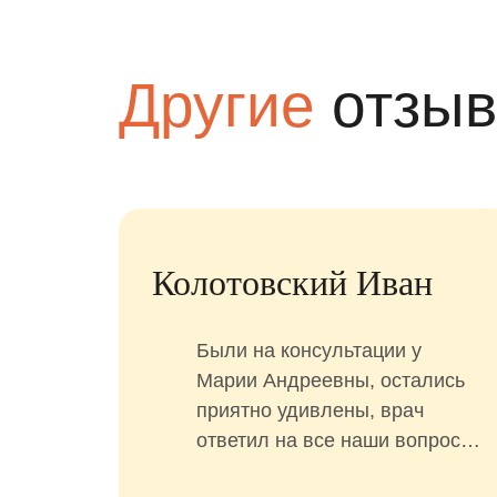
Другие
отзы
Шиманьски Дарья
По
асибо