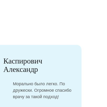
Барсегян Тимур
Прекрасный персонал,
специалисты своего дела.
Наш лечащий врач Мария
Андреевна.