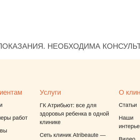
ОКАЗАНИЯ. НЕОБХОДИМА КОНСУЛЬ
иентам
Услуги
О кли
и
Статьи
ГК Атрибьют: все для
здоровья ребенка в одной
еры работ
Наши
клинике
интерь
ывы
Сеть клиник Atribeaute —
Видео