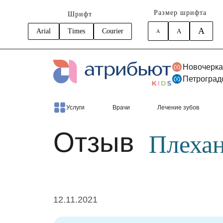
Размер шрифта
Шрифт
A
Arial
Times
Courier
A
A
Новочерка
Петроград
Главная
Отзывы
Плеханова София
Услуги
Врачи
Лечение зубов
Отзыв
Плеха
12.11.2021