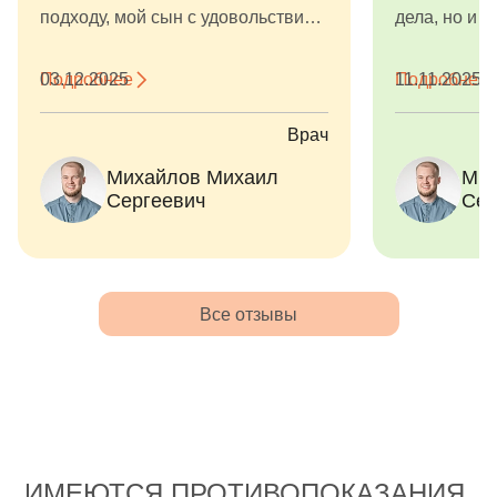
подходу, мой сын с удовольствием
дела, но и и
ходит на приемы, спокойно сидит
великолепн
в кресле. С уважением, Руслан и
выстроить 
Подробнее
03.12.2025
Подробнее
11.11.2025
Дания.
отношения с
баллов! Спа
Врач
чуткость!
Михайлов Михаил
Мих
Сергеевич
Сер
Все отзывы
ИМЕЮТСЯ ПРОТИВОПОКАЗАНИЯ.