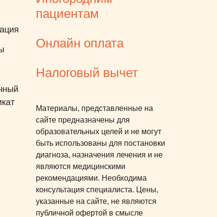
внимание. Основной этап -
пациентам
это лечение во сне:
ация
11.09.2025 было переведено
Онлайн оплата
успешное лечение Зубов
ы
ребенку во сне. Для каждого
Налоговый вычет
родителя это очень
волнительный момент. Весь
чный
персонал клиники обеспечил
икат
Материалы, представленные на
максимальный комфорт как
сайте предназначены для
для ребенка, так и для
образовательных целей и не могут
ожидающих родителей.
быть использованы для постановки
Отдельная благодарность
диагноза, назначения лечения и не
лечащему врачу Махортовой
являются медицинскими
рекомендациями. Необходима
Татьяне Александровне и
консультация специалиста. Цены,
анестезиологу Назарчук
указанные на сайте, не являются
Валентине Александровне.
публичной офертой в смысле