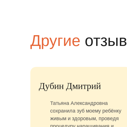
Другие
отзы
Дубин Дмитрий
год).
Татьяна Александровна
нам
сохранила зуб моему ребёнку
живым и здоровым, проведя
сь
процедуру наращивания и