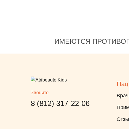
ет
ает! А
ивыми
бы
ИМЕЮТСЯ ПРОТИВОП
, что
ь
Пац
Звоните
по
Врач
8 (812) 317-22-06
ое,
Прим
, что
лишней
Отз
стрый