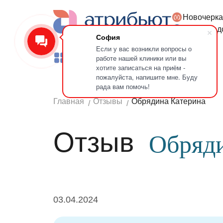
Новочерка
Версия для слабовидящих
Петроград
София
Если у вас возникли вопросы о
работе нашей клиники или вы
Услуги
Врачи
Лечение зубов
хотите записаться на приём -
пожалуйста, напишите мне. Буду
рада вам помочь!
Главная
Отзывы
Обрядина Катерина
Отзыв
Обряди
03.04.2024