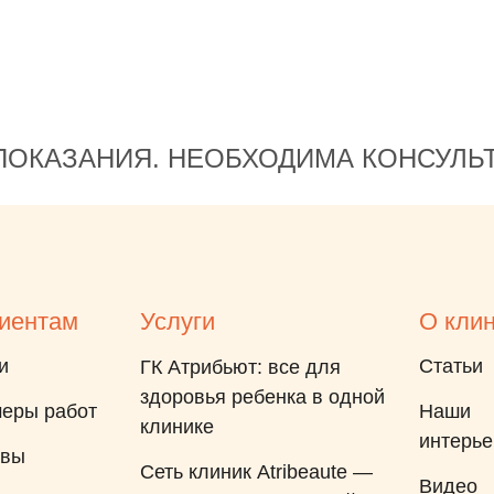
готова порекомендовать
доктора родителям для
наблюдения и лечения.
ОКАЗАНИЯ. НЕОБХОДИМА КОНСУЛЬ
иентам
Услуги
О кли
и
Статьи
ГК Атрибьют: все для
здоровья ребенка в одной
еры работ
Наши
клинике
интерь
ывы
Сеть клиник Atribeaute —
Видео