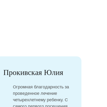
Прокивская Юлия
Же
Огромная благодарность за
проведенное лечение
четырехлетнему ребенку. С
самого первого посещения