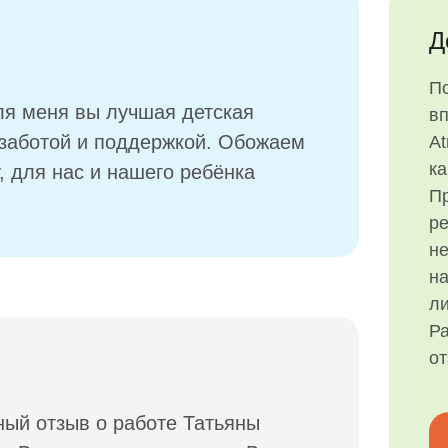
Д
П
Для меня вы лучшая детская
в
 заботой и поддержкой. Обожаем
At
ка
, для нас и нашего ребёнка
Пр
р
н
на
ли
Ра
о
ный отзыв о работе Татьяны