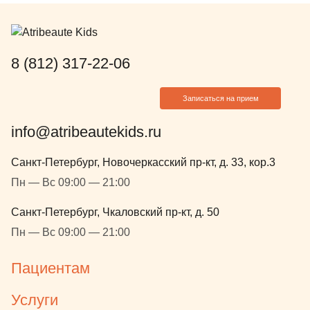
телефону с 
все этапы л
от ее работ
буквы, худо
8 (812) 317-22-06
совершенно 
сохранила к
Записаться на прием
откололся, х
очень приго
info@atribeautekids.ru
нужной фор
найти специ
Санкт-Петербург, Новочеркасский пр-кт, д. 33, кор.3
проблемой,
Пн — Вс 09:00 — 21:00
Анжелика И
Санкт-Петербург, Чкаловский пр-кт, д. 50
Пн — Вс 09:00 — 21:00
Пациентам
Услуги