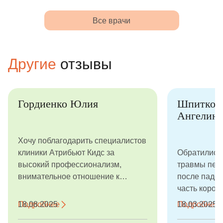
Все врачи
Другие
отзывы
Гордиенко Юлия
Шпитко
Ангелина
Хочу поблагодарить специалистов
клиники Атрибьют Кидс за
Обратились 
высокий профессионализм,
травмы перв
внимательное отношение к
после паден
маленьким клиентам и теплую
часть коронк
атмосферу. Отдельное СПАСИБО
Кроме трав
Подробнее
18.08.2025
Подробнее
18.03.2025
хочу сказать врачу Баркаревич
еще и очень