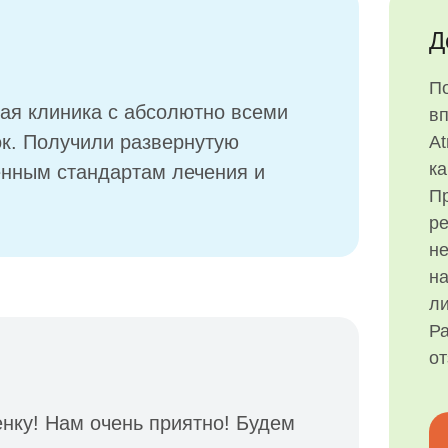
Д
П
ая клиника с абсолютно всеми
в
ок. Получили развернутую
At
ка
енным стандартам лечения и
Пр
р
н
на
ли
Ра
о
нку! Нам очень приятно! Будем