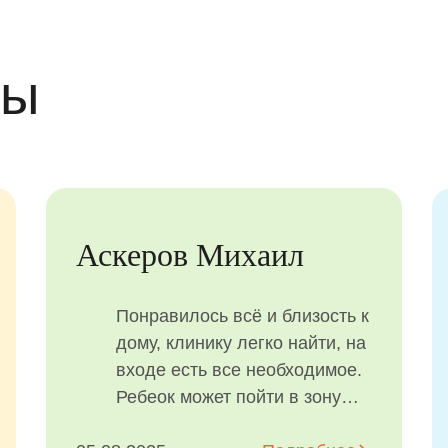
вы
Степанян Елена
к
Посещали планово Атрибьют
а
Кидс с ребенком. Прием
прошел очень хорошо, наш
врач Чумакова Наталья
Сергеевна очень умело