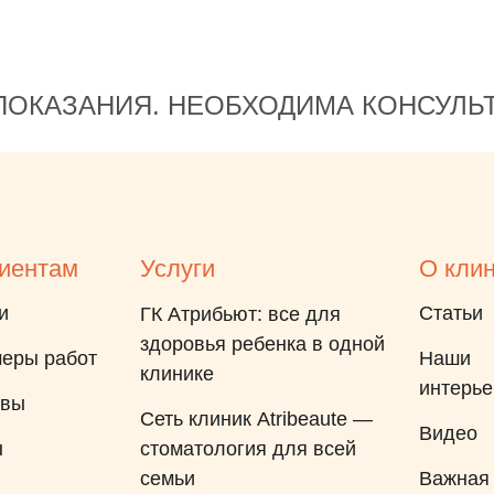
ОКАЗАНИЯ. НЕОБХОДИМА КОНСУЛЬ
иентам
Услуги
О кли
и
Статьи
ГК Атрибьют: все для
здоровья ребенка в одной
еры работ
Наши
клинике
интерь
ывы
Сеть клиник Atribeaute —
Видео
ы
стоматология для всей
семьи
Важная