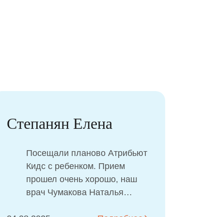
Мазур Николь
Все очень понравилось!
Современный подход!
Придём к вам еще!