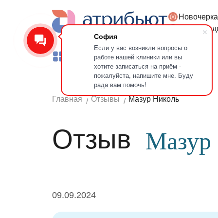
Новочерка
Версия для слабовидящих
Петроград
София
Если у вас возникли вопросы о
работе нашей клиники или вы
Услуги
Врачи
Лечение зубов
хотите записаться на приём -
пожалуйста, напишите мне. Буду
рада вам помочь!
Главная
Отзывы
Мазур Николь
Отзыв
Мазур
09.09.2024