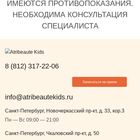
ИМЕЮТСЯ ПРОТИВОПОКАЗАНИЯ.
любимым докторам! А как
внимание, ч
говорится - устами ребенка
понравился.
НЕОБХОДИМА КОНСУЛЬТАЦИЯ
глаголит истина! И хочется
чувствовал 
СПЕЦИАЛИСТА
обратится к руководству клиники ,
потому что 
у вас нереально крутой продукт!
дружелюбной
Но хочется еще клинику и на юге
что это про
города) Надеемся в скором
диагностики
времени будем ходить в клинику
полость рта
на Московском проспекте!
ортодонта. 
8 (812) 317-22-06
Пожелание на 2026 год ♥️
рекомендац
лечения и д
Записаться на прием
зубов, и ка
ухаживать.
info@atribeautekids.ru
Екатерину 
необходимо
Санкт-Петербург, Новочеркасский пр-кт, д. 33, кор.3
потому что 
Пн — Вс 09:00 — 21:00
сами повто
обращаться
Санкт-Петербург, Чкаловский пр-кт, д. 50
специалист 