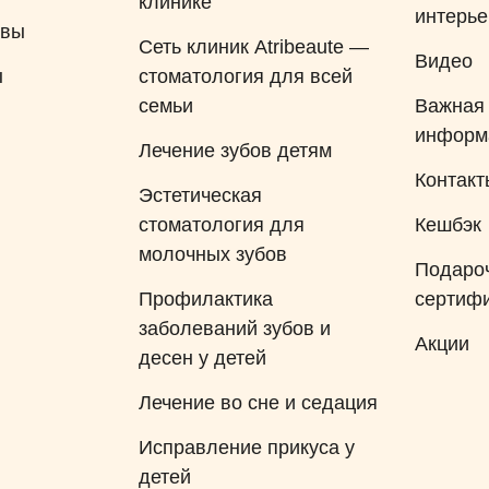
клинике
интерь
ывы
Сеть клиник Atribeaute —
Видео
ы
стоматология для всей
семьи
Важная
информ
Лечение зубов детям
Контакт
Эстетическая
стоматология для
Кешбэк
молочных зубов
Подаро
Профилактика
сертиф
заболеваний зубов и
Акции
десен у детей
Лечение во сне и седация
Исправление прикуса у
детей