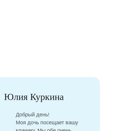
Юлия Куркина
Ла
Добрый день!
Моя дочь посещает вашу
клинику. Мы обе очень