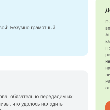
Д
П
вой! Безумно грамотный
в
At
ка
Пр
р
н
на
ли
Ра
о
ова, обязательно передадим их
ивы, что удалось наладить