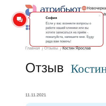
Новочерка
Версия для слабовидящих
Петроград
София
Если у вас возникли вопросы о
работе нашей клиники или вы
Услуги
Врачи
Лечение зубов
хотите записаться на приём -
пожалуйста, напишите мне. Буду
рада вам помочь!
Главная
Отзывы
Костин Ярослав
Отзыв
Костин
11.11.2021