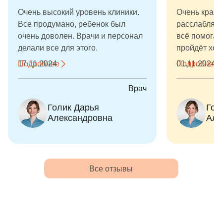
Очень высокий уровень клиники.
Очень краси
Все продумано, ребенок был
расслабляю
очень доволен. Врачи и персонал
всё помогае
делали все для этого.
пройдёт хор
добрая Дарь
Подробнее
17.11.2024
Подробнее
01.11.2024
ассистент И
вылечили зу
Врач
моему сыну.
Голик Дарья
Гол
это сложное
Александровна
Але
истерик.
Все отзывы