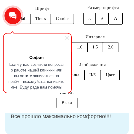
Размер шрифта
Шрифт
A
Arial
Times
Courier
A
A
0
Кернинг
Интервал
Главная
Отзывы
Горбачев Лев
1.0
1.5
2.0
1.0
1.5
2.0
София
Отзыв
Горбачев Лев
Если у вас возникли вопросы
Цвет
Изображения
о работе нашей клиники или
вы хотите записаться на
C
C
C
C
C
Выкл
Ч/Б
Цвет
приём - пожалуйста, напишите
15.01.2023
мне. Буду рада вам помочь!
Панель
Выкл
Спасибо большое Вашим зубным феям!!
Все прошло максимально комфортно!!!!