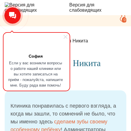
Версия для
слабовидящих
0
Главная
Отзывы
Глимаков Никита
София
Отзыв
Глимаков Никита
Если у вас возникли вопросы
о работе нашей клиники или
вы хотите записаться на
приём - пожалуйста, напишите
05.01.2022
мне. Буду рада вам помочь!
Клиника понравилась с первого взгляда, а
когда мы зашли, то сомнений не было, что
мы именно здесь
сделаем зубы своему
особенному ребёнку
! Администраторы