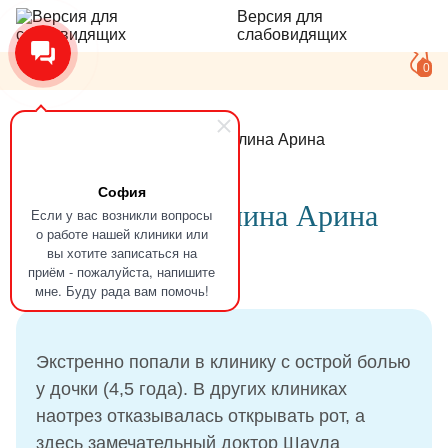
Версия для
слабовидящих
0
Главная
Отзывы
Гарифуллина Арина
София
Отзыв
Гарифуллина Арина
Если у вас возникли вопросы
о работе нашей клиники или
вы хотите записаться на
приём - пожалуйста, напишите
14.04.2025
мне. Буду рада вам помочь!
Экстренно попали в клинику с острой болью
у дочки (4,5 года). В других клиниках
наотрез отказывалась открывать рот, а
здесь замечательный доктор Шаула