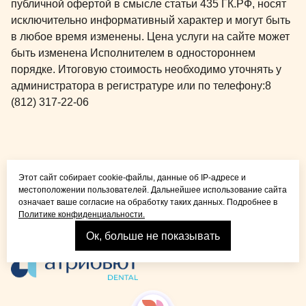
публичной офертой в смысле статьи 435 ГК.РФ, носят
эстетические и 4 металлические
исключительно информативный характер и могут быть
коронки. Был удалён молочный
в любое время изменены. Цена услуги на сайте может
зуб, осложнённый периодонтитом.
быть изменена Исполнителем в одностороннем
Кариес вылечен, каналы
порядке. Итоговую стоимость необходимо уточнять у
вылечены. Проведена
администратора в регистратуре или по телефону:
8
профессиональная гигиена.
(812) 317-22-06
Засыпал ребёнок с огромным
количеством стоматологических
проблем, а проснулся с идеальной
улыбкой! Благодаря слаженной
Общая медицина для
работе специалистов клиники,
Этот сайт собирает cookie-файлы, данные об IP-адресе и
детей и взрослых
полость рта была санирована за 1
местоположении пользователей. Дальнейшее использование сайта
визит. Зубы здоровы, красивы.
означает ваше согласие на обработку таких данных. Подробнее в
Политике конфиденциальности.
Ура! Отдельно хотелось бы
отметить, что план лечения был
Ок, больше не показывать
Взрослая стоматология
составлен ещё до нашего приезда
в СПб, а в процессе лечения у
меня была возможность
пообщаться с лечащим врачом (в