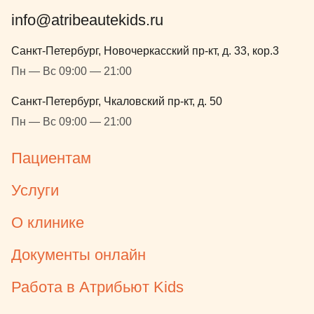
родителя на любой стадии
info@atribeautekids.ru
лечения. За то, что всегда готовы
ответить на все вопросы
Санкт-Петербург, Новочеркасский пр-кт, д. 33, кор.3
относительно лечения, за
Пн — Вс 09:00 — 21:00
обеспечение непрерывной связи с
анестезиологами и лечащим
Санкт-Петербург, Чкаловский пр-кт, д. 50
врачом по вопросам самого
Пн — Вс 09:00 — 21:00
лечения и допуска к нему.
Накануне лечения с нами
Пациентам
связалась анестезиолог Кушхова
Лина Амурбековна. Рассказала о
Услуги
том, как именно будет проходить
лечение, все стадии и этапы
О клинике
погружения ребёнка в
медикаментозный сон, сам
Документы онлайн
процесс лечения и выход из сна.
Напомнила о том, как правильно
Работа в Атрибьют Kids
подготовиться к такому лечению, и