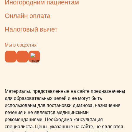
ответила на все интересующие
Иногородним пациентам
нас вопросы. Лина Амурбековна,
благодарим Вас за то, что в самые
Онлайн оплата
сложные моменты были рядом,
Налоговый вычет
помогли ребёнку мягко
погрузиться в сон и мягко
проснуться. Спасибо за Вашу
Мы в соцсетях
заботу, чуткое и трепетное
отношение к нашему малышу.
Лечение во сне заняло 4.5 часа.
Долгие и самые волнительные в
нашей жизни. Благодарим
лечащего врача Баркаревич
Материалы, представленные на сайте предназначены
Анжелику Игоревну за её золотые
для образовательных целей и не могут быть
руки, за высокий
использованы для постановки диагноза, назначения
профессионализм,
лечения и не являются медицинскими
индивидуальный подход и
рекомендациями. Необходима консультация
искреннее желание помочь!
специалиста. Цены, указанные на сайте, не являются
Ребёнку были установлены 3