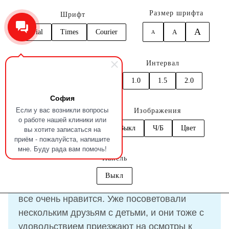
Размер шрифта
Шрифт
A
Arial
Times
Courier
A
A
0
Кернинг
Интервал
Главная
Отзывы
Форсова Елизавета
1.0
1.5
2.0
1.0
1.5
2.0
София
Отзыв
Форсова Елизавета
Если у вас возникли вопросы
Цвет
Изображения
о работе нашей клиники или
вы хотите записаться на
C
C
C
C
C
Выкл
Ч/Б
Цвет
приём - пожалуйста, напишите
18.08.2021
мне. Буду рада вам помочь!
Панель
Выкл
Посещаем с дочкой клинику не первый раз,
все очень нравится. Уже посоветовали
нескольким друзьям с детьми, и они тоже с
удовольствием приезжают на осмотры к