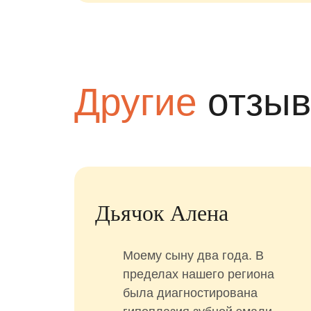
Другие
отзы
Денисенко
Александра
ики
Наша семья благодарна
го в
Анжелике Игоревне, за