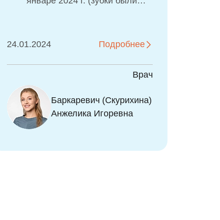
откололась третья часть
коронки зуба. Дочери 9 лет.
Кроме травмы физической,
была еще и очень сильная
18.03.2025
Подробнее
психологическая. Живем
далеко от Санкт-Петербурга,
Врач
в нашем городе посоветовали
до 12 лет не
Савина Екатерина
Баркаревич (Скурихина)
восстанавливать. Я начала
Сергеевна
Анжелика Игоревна
искать клиники и докторов в
Москве и Санкт-Петербурге.
Увидев работы клиники
Атрибьют, сначала загрузила
фото зубов дочери на сайте,
вскоре со мной связался
администратор, запросили
дополнительные снимки по