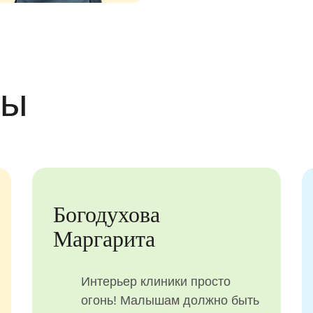
вы
Гордиенко Юлия
Хочу поблагодарить
специалистов клиники
Атрибьют Кидс за высокий