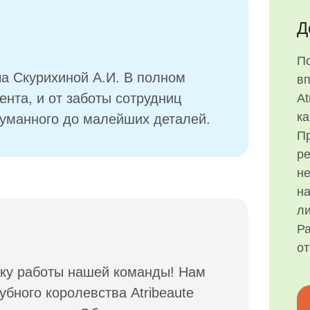
Д
П
а Скурихиной А.И. В полном
в
тента, и от заботы сотрудниц
At
ка
думанного до малейших деталей.
Пр
р
н
на
ли
Ра
о
нку работы нашей команды! Нам
убного королевства Atribeaute