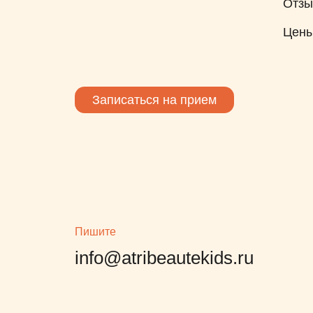
Отз
 дела
Цен
к. А
я, что
ерь
е у
Записаться на прием
е.
льна
одству
АЯ
тся,
Пишите
го
info@atribeautekids.ru
о