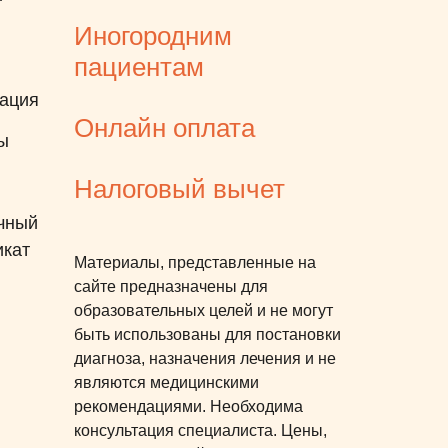
зуба, который откололся, хотя
Иногородним
и не весь, и он очень
пациентам
пригодился для создания
ация
нужной формы. Очень сложно
Онлайн оплата
найти специалиста с такой
ы
проблемой, спасибо Вам
Налоговый вычет
большое Анжелика Игоревна!
чный
икат
Материалы, представленные на
сайте предназначены для
образовательных целей и не могут
быть использованы для постановки
диагноза, назначения лечения и не
являются медицинскими
рекомендациями. Необходима
консультация специалиста. Цены,