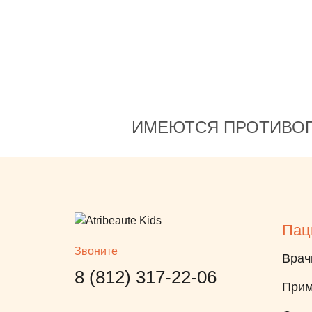
ент!
 это
ние. С
мала,
ый
ИМЕЮТСЯ ПРОТИВОП
дая
ения
ее
о
изитов
Пац
раз в
Звоните
Врач
все
8 (812) 317-22-06
Прим
ми
ика