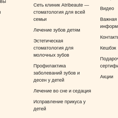
ывы
Сеть клиник Atribeaute —
Видео
ы
стоматология для всей
семьи
Важная
информ
Лечение зубов детям
Контакт
Эстетическая
стоматология для
Кешбэк
молочных зубов
Подаро
Профилактика
сертиф
заболеваний зубов и
Акции
десен у детей
Лечение во сне и седация
Исправление прикуса у
детей