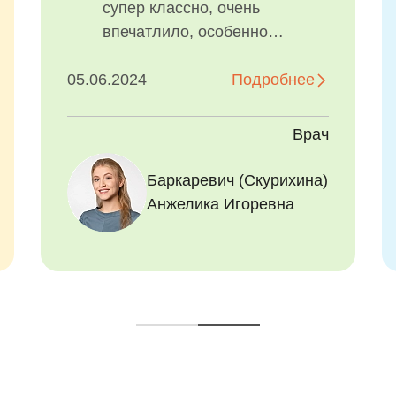
профессионализм,
внимательное отношение к
маленьким клиентам и
теплую атмосферу.
18.08.2025
Подробнее
Отдельное СПАСИБО хочу
сказать врачу Баркаревич
Врач
Анжелике Игоревне,
анестезиологу Савиной
Баркаревич (Скурихина)
Екатерине Сергеевне и
Анжелика Игоревна
куратору Татьяне. Вы все
большие молодцы!!!