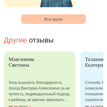
Все врачи
Другие
отзывы
Максимова
Талакина
Светлана
Екатерин
Хочу выразить благодарность
Спасибо Хо
Холод Виктории Алексеевне за ее
Алексеевне 
чуткость, индивидуальный подход
отношение 
к ребенку, за умение завоевать
пациентам,
доверие ребенка. Когда ребенку
подход и п