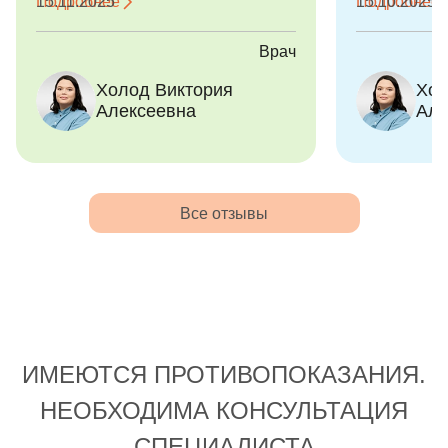
Подробнее
15.11.2025
Подробнее
15.10.2025
было два года, у нас случился
прошло хор
неприятный опыт со
Алексеевна 
Врач
стоматологом в другой клинике, на
доходчиво о
Холод Виктория
Хол
тот момент доктор меня убедила,
дала множес
Алексеевна
Але
что через крики и слезы, но чистку
рекомендац
зубов нужно произвести( итог у
девушка. П
ребенка травма и страх, даже
пошел отказ от чистки зубов дома(
Спустя год по совету друзей
Все отзывы
обратились в Atribeaute kids и
какое счастье, что здесь
совершенно другой подход к
маленьким пациентам и к лечению
в целом. Виктория смогла найти
подход, хоть это было непросто,
ИМЕЮТСЯ ПРОТИВОПОКАЗАНИЯ.
помогла нам наладить процесс
гигиены и разработать план
НЕОБХОДИМА КОНСУЛЬТАЦИЯ
лечения, учитывая
СПЕЦИАЛИСТА