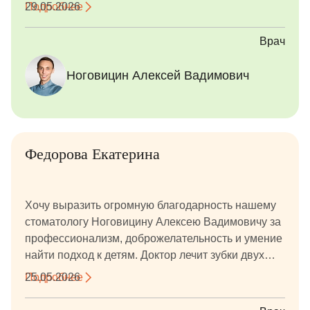
ответственный и квалифицированный. Остались
Подробнее
29.05.2026
очень довольны. Большое спасибо!
Врач
Ноговицин Алексей Вадимович
Федорова Екатерина
Хочу выразить огромную благодарность нашему
стоматологу Ноговицину Алексею Вадимовичу за
профессионализм, доброжелательность и умение
найти подход к детям. Доктор лечит зубки двух
девочек — 10 и 12 лет. С первого приёма сумел
Подробнее
25.05.2026
расположить к себе детей, создать спокойную и
комфортную атмосферу, благодаря чему поход к