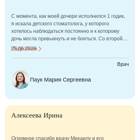
С момента, как моей дочери исполнился 1 годик,
я искала детского стоматолога, у которого
хотелось наблюдаться постоянно и к которому
дочь могла привыкнуть и не бояться. Со второй
попытки мы нашли своего врача - Марию
Подробнее
25.06.2026
Сергеевну. Уже год каждые 3-4 месяца мы ходим
на профилактические осмотры, периодически
Врач
делаем снимки. Недавно сделали первую
процедуру - фторирование зубов. Дочь перенесла
Паук Мария Сергеевна
процедуру совершенно спокойно. За время
осмотров врач смогла расположить к себе
ребёнка, заинтересовать. Моё участие в
отвлечении ребёнка от процедуры совершенно
не потребовалось. Мария Сергеевна сама
Алексеева Ирина
общалась с дочкой, все ей рассказывала и
показывала. После приёмов Мария Сергеевна
всегда отвечает на все мои вопросы, при
Огромное спасибо врачу Михаилу и его