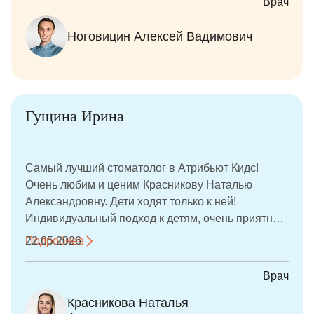
Врач
стоматологу перестал быть стрессом. Очень
внимательный, терпеливый и чуткий врач,
Ноговицин Алексей Вадимович
который всё объясняет и относится к детям с
заботой и уважением. Видно, что человек
действительно любит свою работу и переживает
за результат. Девочки идут на приём без страха и
даже с удовольствием, а для родителей это очень
Гущина Ирина
важно. Спасибо за качественное лечение, доброе
отношение и искреннюю заботу о маленьких
пациентах!
Самый лучший стоматолог в Атрибьют Кидс!
Очень любим и ценим Красникову Наталью
Александровну. Дети ходят только к ней!
Индивидуальный подход к детям, очень приятная
атмосфера! Лечим зубки без уколов!
Подробнее
22.05.2026
Врач
Красникова Наталья