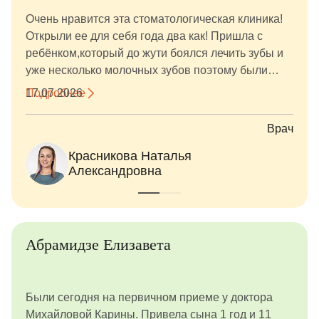
Очень нравится эта стоматологическая клиника!
Открыли ее для себя года два как! Пришла с
ребёнком,который до жути боялся лечить зубы и
уже несколько молочных зубов поэтому были
потеряны. Нам очень повезло встретить
Подробнее
17.07.2026
профессионалов своего дела - Красникову
Наталью Александровну, благодаря ей навели
Врач
полный порядок во рту и сохранили до нужного
Красникова Наталья
часа молочные зубки (новые технологии творят
Александровна
чудеса)! И по совету Натальи Александровны
обратились к ортодонту в этой же клинике
Егоровой Ольге Константиновне! Именно она и
занялась сложной задачей по сохранению места
под будущие коренные зубки! Очень быстро
Абрамидзе Елизавета
произвели диагностику и изготовление
устройства под эти цели! И вот спустя 1,3месяца
мы дождались маленьких побед, зубки коренные
Были сегодня на первичном приеме у доктора
появляются и ничего им не препятствует, ну а
Михайловой Карины. Привела сына 1 год и 11