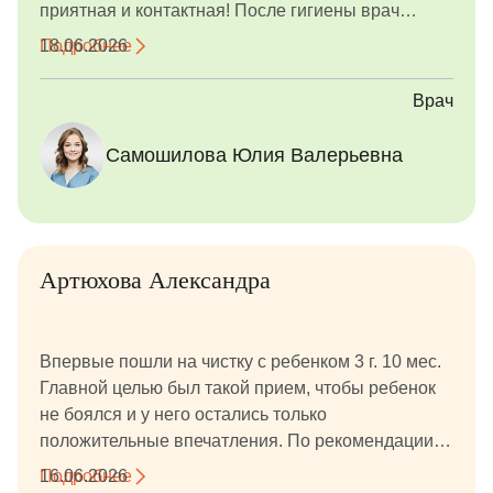
приятная и контактная! После гигиены врач
показала ребенку фото с индикатором налета,
Подробнее
18.06.2026
фото до/после, подарила подарок за смелость.
Врач
Самошилова Юлия Валерьевна
Артюхова Александра
Впервые пошли на чистку с ребенком 3 г. 10 мес.
Главной целью был такой прием, чтобы ребенок
не боялся и у него остались только
положительные впечатления. По рекомендации
знакомых обратились в данную клинику, к Алине
Подробнее
16.06.2026