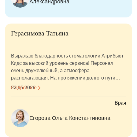
Александровна
Герасимова Татьяна
Выражаю благодарность стоматологии Атрибьют
Кидс за высокий уровень сервиса! Персонал
очень дружелюбный, а атмосфера
располагающая. На протяжении долгого пути
лечения чувствовалось внимание и забота.
Подробнее
22.05.2026
Отдельное спасибо Егоровой Ольге
Константиновне — за профессионализм,
Врач
терпение и чёткие объяснения в процессе
лечения. Даже в непростых ситуациях она
Егорова Ольга Константиновна
находила решение, и искренняя поддержка
чувствовалась на всех этапах. Очень ценю такое
отношение — теперь знаю, к кому обращаться в