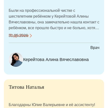
подарки, что сделало визит ещё более
запоминающимся. Спасибо за заботу, внимание и
Были на профессиональной чистке с
высокий уровень медицины!
шестелетним ребёнком у Керейтовой Алины
Вячеславовны, она замечательно нашла контакт с
ребёнком, все прошло быстро и не больно, хотя
на зубах были камни. В конце подарили подарок,
Подробнее
31.05.2026
рекомендую. Прекрасный специалист.
Врач
Керейтова Алина Вячеславовна
Титова Наталья
Благодарны Юлие Валерьевне и её ассистенту!